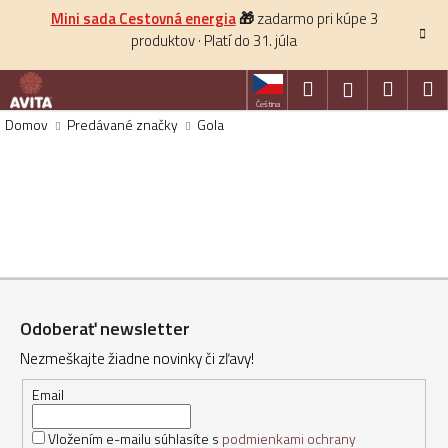
K
Prejsť
Mini sada Cestovná energia
🎁
zadarmo pri kúpe 3
na
o
produktov · Platí do 31. júla
obsah
Späť
š
í
Hľadať
Nákup
M
Prihlásenie
k
Čeština
košík
Domov
Predávané značky
Gola
HĽADAŤ
Z
á
Odoberať newsletter
p
Nezmeškajte žiadne novinky či zľavy!
ä
t
Email
i
Vložením e-mailu súhlasíte s
podmienkami ochrany
e