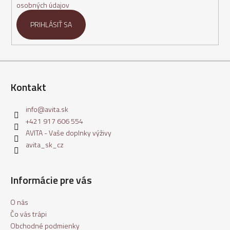
osobných údajov
PRIHLÁSIŤ SA
Kontakt
info
@
avita.sk
+421 917 606 554
AVITA - Vaše doplnky výživy
avita_sk_cz
Informácie pre vás
O nás
Čo vás trápi
Obchodné podmienky