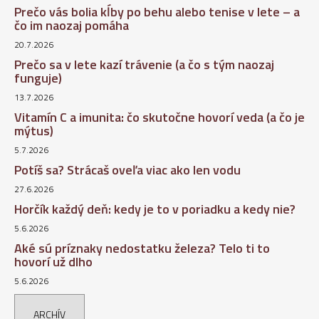
Prečo vás bolia kĺby po behu alebo tenise v lete – a
čo im naozaj pomáha
20.7.2026
Prečo sa v lete kazí trávenie (a čo s tým naozaj
funguje)
13.7.2026
Vitamín C a imunita: čo skutočne hovorí veda (a čo je
mýtus)
5.7.2026
Potíš sa? Strácaš oveľa viac ako len vodu
27.6.2026
Horčík každý deň: kedy je to v poriadku a kedy nie?
5.6.2026
Aké sú príznaky nedostatku železa? Telo ti to
hovorí už dlho
5.6.2026
ARCHÍV