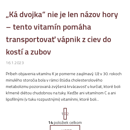
„Ká dvojka“ nie je len názov hory
– tento vitamín pomáha
transportovať vápnik z ciev do
kostí a zubov
16.1.2023
Príbeh objavenia vitamínu K je pomerne zaujímavý. Už v 30. rokoch
minulého storočia bola v rámci štúdia cholesterolového
metabolizmu pozorovaná zvýšená krvácavosť u kurčiat, ktoré boli
kŕmené diétou chudobnou na tuky. Keďže ani vitamínom C a ani
lipofilnými (v tuku rozpustnými) vitamínmi, ktoré boli...
S
1
2
t
r
14
položiek celkom
O
á