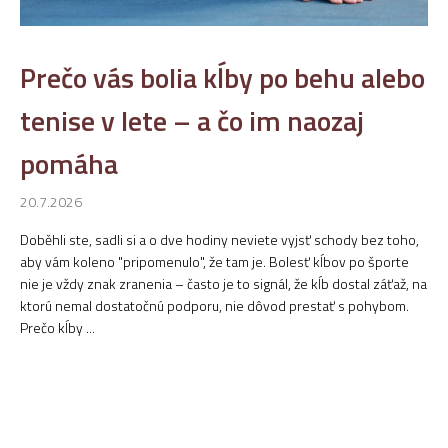
k
o
v
Prečo vás bolia kĺby po behu alebo
tenise v lete – a čo im naozaj
pomáha
20.7.2026
Doběhli ste, sadli si a o dve hodiny neviete vyjsť schody bez toho,
aby vám koleno "pripomenulo", že tam je. Bolesť kĺbov po športe
nie je vždy znak zranenia – často je to signál, že kĺb dostal záťaž, na
ktorú nemal dostatočnú podporu, nie dôvod prestať s pohybom.
Prečo kĺby ...