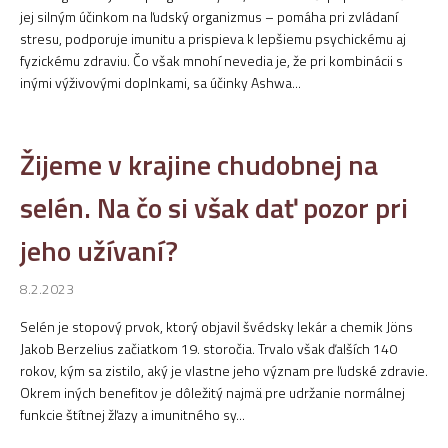
jej silným účinkom na ľudský organizmus – pomáha pri zvládaní
stresu, podporuje imunitu a prispieva k lepšiemu psychickému aj
fyzickému zdraviu. Čo však mnohí nevedia je, že pri kombinácii s
inými výživovými doplnkami, sa účinky Ashwa...
Žijeme v krajine chudobnej na
selén. Na čo si však dať pozor pri
jeho užívaní?
8.2.2023
Selén je stopový prvok, ktorý objavil švédsky lekár a chemik Jöns
Jakob Berzelius začiatkom 19. storočia. Trvalo však ďalších 140
rokov, kým sa zistilo, aký je vlastne jeho význam pre ľudské zdravie.
Okrem iných benefitov je dôležitý najmä pre udržanie normálnej
funkcie štítnej žľazy a imunitného sy...