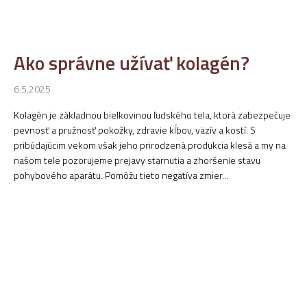
Ako správne užívať kolagén?
6.5.2025
Kolagén je základnou bielkovinou ľudského tela, ktorá zabezpečuje
pevnosť a pružnosť pokožky, zdravie kĺbov, väzív a kostí. S
pribúdajúcim vekom však jeho prirodzená produkcia klesá a my na
našom tele pozorujeme prejavy starnutia a zhoršenie stavu
pohybového aparátu. Pomôžu tieto negatíva zmier...