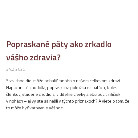
Popraskané päty ako zrkadlo
vášho zdravia?
24.2.2025
Stav chodidiel môže odhaliť mnoho o našom celkovom zdraví.
Napuchnuté chodidlá, popraskaná pokožka na pätách, bolesť
členkov, studené chodidlá, viditeľné cievky alebo pocit ihličiek
v nohách – aj vy ste sa našli v týchto príznakoch? A viete o tom, že
to môže byť varovanie vášho t...