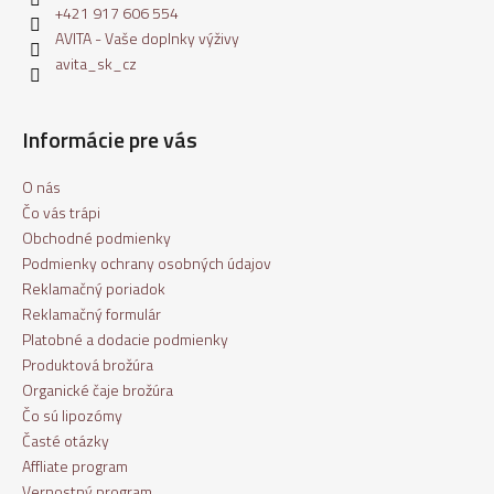
+421 917 606 554
AVITA - Vaše doplnky výživy
avita_sk_cz
Informácie pre vás
O nás
Čo vás trápi
Obchodné podmienky
Podmienky ochrany osobných údajov
Reklamačný poriadok
Reklamačný formulár
Platobné a dodacie podmienky
Produktová brožúra
Organické čaje brožúra
Čo sú lipozómy
Časté otázky
Affliate program
Vernostný program