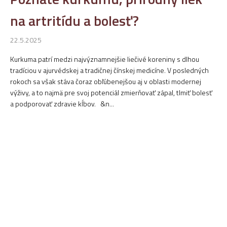
na artritídu a bolesť?
22.5.2025
Kurkuma patrí medzi najvýznamnejšie liečivé koreniny s dlhou
tradíciou v ajurvédskej a tradičnej čínskej medicíne. V posledných
rokoch sa však stáva čoraz obľúbenejšou aj v oblasti modernej
výživy, a to najmä pre svoj potenciál zmierňovať zápal, tlmiť bolesť
a podporovať zdravie kĺbov. &n...