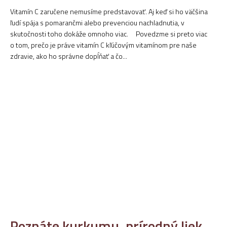
Vitamín C zaručene nemusíme predstavovať. Aj keď si ho väčšina
ľudí spája s pomarančmi alebo prevenciou nachladnutia, v
skutočnosti toho dokáže omnoho viac. Povedzme si preto viac
o tom, prečo je práve vitamín C kľúčovým vitamínom pre naše
zdravie, ako ho správne dopĺňať a čo...
Poznáte kurkumu, prírodný liek