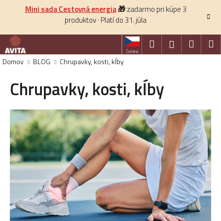
K
Prejsť
Mini sada Cestovná energia
🎁
zadarmo pri kúpe 3
na
o
produktov · Platí do 31. júla
obsah
Späť
š
í
Hľadať
Nákup
M
Prihlásenie
k
Čeština
košík
Domov
BLOG
Chrupavky, kosti, kĺby
HĽADAŤ
Chrupavky, kosti, kĺby
V
ý
p
i
s
č
l
á
n