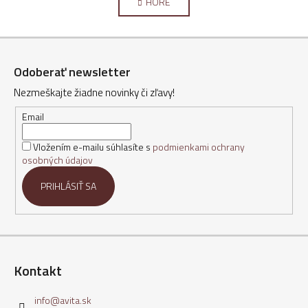
v
HORE
n
l
k
o
á
Z
v
d
a
á
a
n
Odoberať newsletter
c
p
i
i
Nezmeškajte žiadne novinky či zľavy!
ä
e
e
t
Email
p
i
r
Vložením e-mailu súhlasíte s
podmienkami ochrany
e
v
osobných údajov
k
y
PRIHLÁSIŤ SA
v
ý
p
i
s
Kontakt
u
info
@
avita.sk