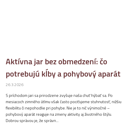
Aktívna jar bez obmedzení: čo
potrebujú kĺby a pohybový aparát
26.3.2026
S príchodom jari sa prirodzene zvyšuje naša chuť hýbať sa. Po
mesiacoch zimného útlmu však často pociťujeme stuhnutosť, nižšiu
flexibilitu či nepohodlie pri pohybe. Nie je to nič výnimočné –
pohybový aparát reaguje na zmeny aktivity aj životného štýlu.
Dobrou správou je, že správn...