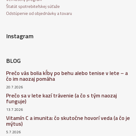
Štatút spotrebiteľskej súťaže
Odstúpenie od objednávky a tovaru
Instagram
BLOG
Prečo vás bolia kĺby po behu alebo tenise v lete – a
čo im naozaj pomáha
20.7.2026
Prečo sa v lete kazí trávenie (a čo s tým naozaj
funguje)
13.7.2026
Vitamín C a imunita: čo skutočne hovorí veda (a čo je
mýtus)
5.7.2026