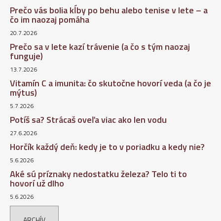
Prečo vás bolia kĺby po behu alebo tenise v lete – a
čo im naozaj pomáha
20.7.2026
Prečo sa v lete kazí trávenie (a čo s tým naozaj
funguje)
13.7.2026
Vitamín C a imunita: čo skutočne hovorí veda (a čo je
mýtus)
5.7.2026
Potíš sa? Strácaš oveľa viac ako len vodu
27.6.2026
Horčík každý deň: kedy je to v poriadku a kedy nie?
5.6.2026
Aké sú príznaky nedostatku železa? Telo ti to
hovorí už dlho
5.6.2026
ARCHÍV