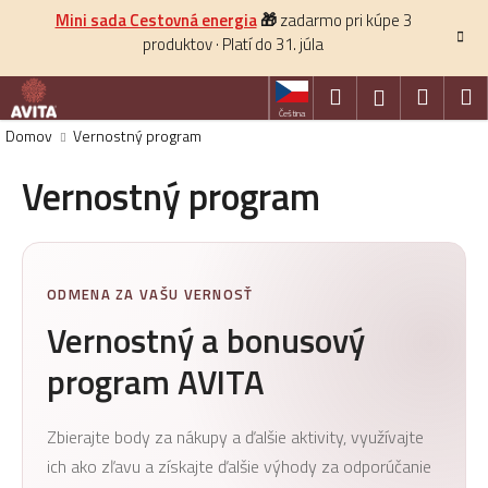
K
Prejsť
Mini sada Cestovná energia
🎁
zadarmo pri kúpe 3
na
o
produktov · Platí do 31. júla
obsah
Späť
š
í
Hľadať
Nákup
M
Prihlásenie
k
Čeština
košík
Domov
Vernostný program
HĽADAŤ
Vernostný program
ODMENA ZA VAŠU VERNOSŤ
Vernostný a bonusový
program AVITA
Zbierajte body za nákupy a ďalšie aktivity, využívajte
ich ako zľavu a získajte ďalšie výhody za odporúčanie