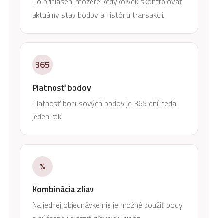
Po prihlásení môžete kedykoľvek skontrolovať
aktuálny stav bodov a históriu transakcií.
365
Platnosť bodov
Platnosť bonusových bodov je 365 dní, teda
jeden rok.
%
Kombinácia zliav
Na jednej objednávke nie je možné použiť body
a súčasne uplatniť zľavový kupón.