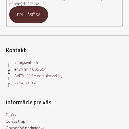
e
osobných údajov
PRIHLÁSIŤ SA
Kontakt
info
@
avita.sk
+421 917 606 554
AVITA - Vaše doplnky výživy
avita_sk_cz
Informácie pre vás
O nás
Čo vás trápi
Obchodné podmienky