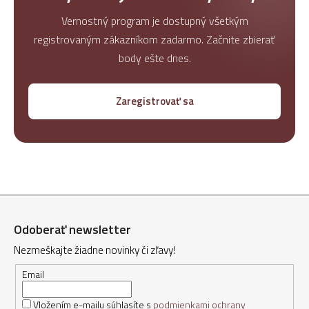
Vernostný program je dostupný všetkým
registrovaným zákazníkom zadarmo. Začnite zbierať
body ešte dnes.
Zaregistrovať sa
Z
á
Odoberať newsletter
p
Nezmeškajte žiadne novinky či zľavy!
ä
t
Email
i
Vložením e-mailu súhlasíte s
podmienkami ochrany