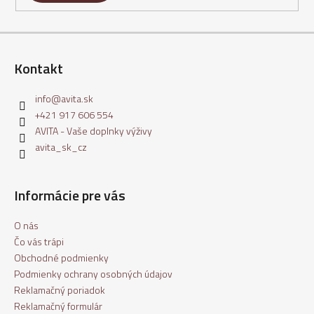
ý
p
i
s
Kontakt
u
info
@
avita.sk
+421 917 606 554
AVITA - Vaše doplnky výživy
avita_sk_cz
Informácie pre vás
O nás
Čo vás trápi
Obchodné podmienky
Podmienky ochrany osobných údajov
Reklamačný poriadok
Reklamačný formulár