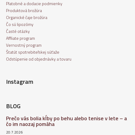
Platobné a dodacie podmienky
Produktová brožúra
Organické čaje brožúra
Čo sú lipozómy
Časté otázky
Affliate program
Vernostný program
Štatút spotrebiteľskej súťaže
Odstúpenie od objednávky a tovaru
Instagram
BLOG
Prečo vás bolia kĺby po behu alebo tenise v lete – a
čo im naozaj pomáha
20.7.2026