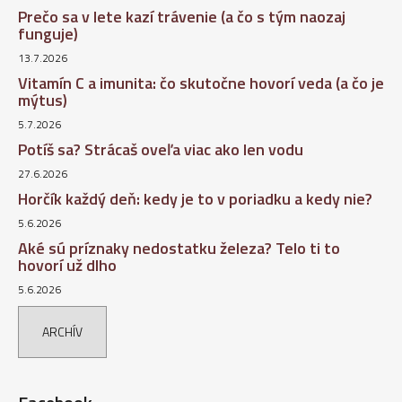
Prečo sa v lete kazí trávenie (a čo s tým naozaj
funguje)
13.7.2026
Vitamín C a imunita: čo skutočne hovorí veda (a čo je
mýtus)
5.7.2026
Potíš sa? Strácaš oveľa viac ako len vodu
27.6.2026
Horčík každý deň: kedy je to v poriadku a kedy nie?
5.6.2026
Aké sú príznaky nedostatku železa? Telo ti to
hovorí už dlho
5.6.2026
ARCHÍV