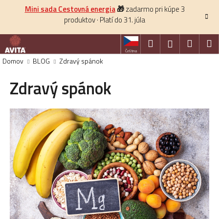
K
Prejsť
Mini sada Cestovná energia
🎁
zadarmo pri kúpe 3
na
o
produktov · Platí do 31. júla
obsah
Späť
š
í
Hľadať
Nákup
M
Prihlásenie
k
Čeština
košík
Domov
BLOG
Zdravý spánok
HĽADAŤ
Zdravý spánok
V
ý
p
i
s
č
l
á
n