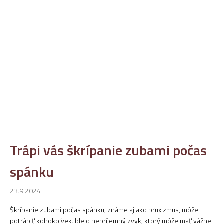
Trápi vás škrípanie zubami počas
spánku
23.9.2024
Škrípanie zubami počas spánku, známe aj ako bruxizmus, môže
potrápiť kohokoľvek. Ide o nepríjemný zvyk, ktorý môže mať vážne