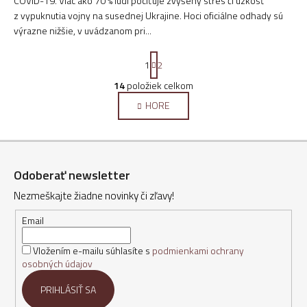
COVID-19. Viac ako 70 % ľudí pociťuje zvýšený stres či úzkosť
z vypuknutia vojny na susednej Ukrajine. Hoci oficiálne odhady sú
výrazne nižšie, v uvádzanom pri...
S
1
2
t
r
14
položiek celkom
O
á
v
HORE
n
l
k
o
á
Z
v
d
a
á
a
n
Odoberať newsletter
c
p
i
i
Nezmeškajte žiadne novinky či zľavy!
ä
e
e
t
Email
p
i
r
Vložením e-mailu súhlasíte s
podmienkami ochrany
e
v
osobných údajov
k
y
PRIHLÁSIŤ SA
v