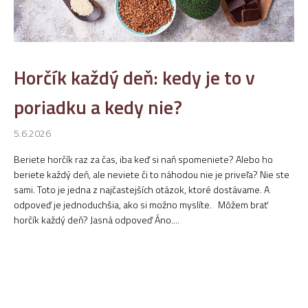
k
o
v
Horčík každý deň: kedy je to v
poriadku a kedy nie?
5.6.2026
Beriete horčík raz za čas, iba keď si naň spomeniete? Alebo ho
beriete každý deň, ale neviete či to náhodou nie je priveľa? Nie ste
sami. Toto je jedna z najčastejších otázok, ktoré dostávame. A
odpoveď je jednoduchšia, ako si možno myslíte. Môžem brať
horčík každý deň? Jasná odpoveď Áno....