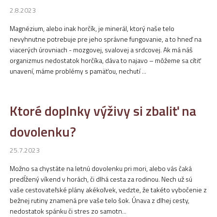
2.8.2023
Magnézium, alebo inak horčík, je minerál, ktorý naše telo
nevyhnutne potrebuje pre jeho správne fungovanie, a to hneď na
viacerých úrovniach - mozgovej, svalovej a srdcovej. Ak má náš
organizmus nedostatok horčíka, dáva to najavo – môžeme sa cítiť
unavení, máme problémy s pamäťou, nechutí ...
Ktoré doplnky výživy si zbaliť na
dovolenku?
25.7.2023
Možno sa chystáte na letnú dovolenku pri mori, alebo vás čaká
predĺžený víkend v horách, či dlhá cesta za rodinou. Nech už sú
vaše cestovateľské plány akékoľvek, vedzte, že takéto vybočenie z
bežnej rutiny znamená pre vaše telo šok. Únava z dlhej cesty,
nedostatok spánku či stres zo samotn...