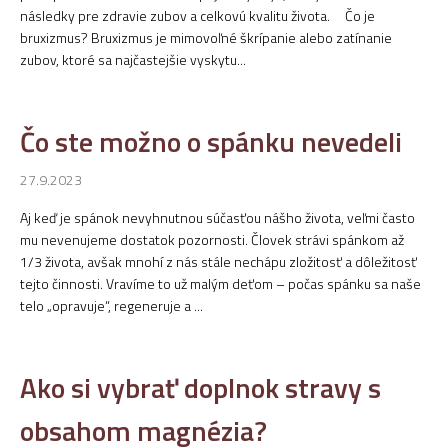
následky pre zdravie zubov a celkovú kvalitu života. Čo je
bruxizmus? Bruxizmus je mimovoľné škrípanie alebo zatínanie
zubov, ktoré sa najčastejšie vyskytu...
Čo ste možno o spánku nevedeli
27.9.2023
Aj keď je spánok nevyhnutnou súčasťou nášho života, veľmi často
mu nevenujeme dostatok pozornosti. Človek strávi spánkom až
1/3 života, avšak mnohí z nás stále nechápu zložitosť a dôležitosť
tejto činnosti. Vravíme to už malým deťom – počas spánku sa naše
telo „opravuje“, regeneruje a ...
Ako si vybrať doplnok stravy s
obsahom magnézia?