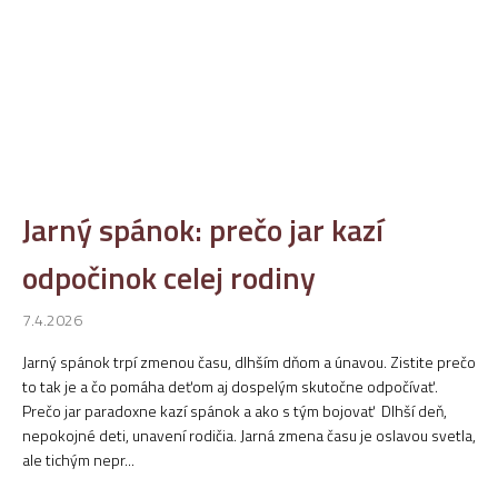
Jarný spánok: prečo jar kazí
odpočinok celej rodiny
7.4.2026
Jarný spánok trpí zmenou času, dlhším dňom a únavou. Zistite prečo
to tak je a čo pomáha deťom aj dospelým skutočne odpočívať.
Prečo jar paradoxne kazí spánok a ako s tým bojovať Dlhší deň,
nepokojné deti, unavení rodičia. Jarná zmena času je oslavou svetla,
ale tichým nepr...