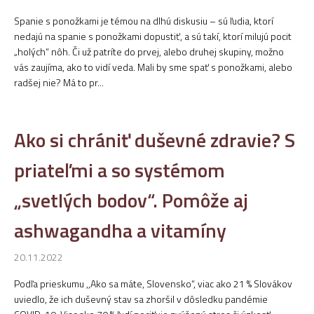
Spanie s ponožkami je témou na dlhú diskusiu – sú ľudia, ktorí
nedajú na spanie s ponožkami dopustiť, a sú takí, ktorí milujú pocit
„holých“ nôh. Či už patríte do prvej, alebo druhej skupiny, možno
vás zaujíma, ako to vidí veda. Mali by sme spať s ponožkami, alebo
radšej nie? Má to pr...
Ako si chrániť duševné zdravie? S
priateľmi a so systémom
„svetlých bodov“. Pomôže aj
ashwagandha a vitamíny
20.11.2022
Podľa prieskumu ,,Ako sa máte, Slovensko“, viac ako 21 % Slovákov
uviedlo, že ich duševný stav sa zhoršil v dôsledku pandémie