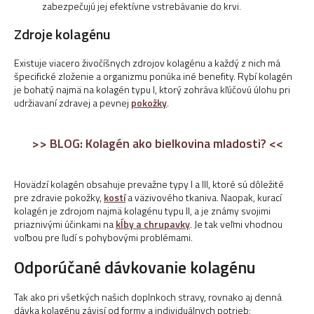
zabezpečujú jej efektívne vstrebávanie do krvi.
Zdroje kolagénu
Existuje viacero živočíšnych zdrojov kolagénu a každý z nich má
špecifické zloženie a organizmu ponúka iné benefity. Rybí kolagén
je bohatý najmä na kolagén typu I, ktorý zohráva kľúčovú úlohu pri
udržiavaní zdravej a pevnej
pokožky
.
>> BLOG: Kolagén ako bielkovina mladosti? <<
Hovädzí kolagén obsahuje prevažne typy I a III, ktoré sú dôležité
pre zdravie pokožky,
kostí
a väzivového tkaniva. Naopak, kurací
kolagén je zdrojom najmä kolagénu typu II, a je známy svojimi
priaznivými účinkami na
kĺby a chrupavky
. Je tak veľmi vhodnou
voľbou pre ľudí s pohybovými problémami.
Odporúčané dávkovanie kolagénu
Tak ako pri všetkých našich doplnkoch stravy, rovnako aj denná
dávka kolagénu závisí od formy a individuálnych potrieb: