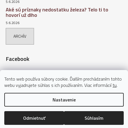
5.6.2026
Aké sú príznaky nedostatku železa? Telo ti to
hovorí už dlho
5.6.2026
ARCHÍV
Facebook
Tento web používa súbory cookie. Ďalším prechádzaním tohto
webu vyjadrujete súhlas s ich používaním. Viac informácií
tu
.
Nastavenie
Vytvoril Shoptet
Copyright 2026
AVITA – Vaše výživové doplnky
. Všetky práva
Odmietnuť
Súhlasím
vyhradené.
Upraviť nastavenie cookies