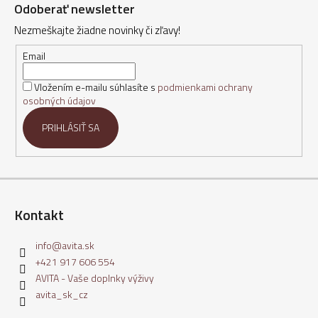
á
Odoberať newsletter
p
Nezmeškajte žiadne novinky či zľavy!
ä
t
Email
i
Vložením e-mailu súhlasíte s
podmienkami ochrany
e
osobných údajov
PRIHLÁSIŤ SA
Kontakt
info
@
avita.sk
+421 917 606 554
AVITA - Vaše doplnky výživy
avita_sk_cz