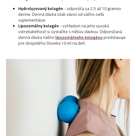
Hydrolyzovaný kolagén
- odporúča sa 2,5 až 10 gramov
denne. Denná dávka však závisí od vášho cieľa
suplementácie.
Lipozomálny kolagén
- vzhľadom na jeho vysokú
vstrebateľnosť si vystačíte s nižšou dávkou. Odporúčaná
denná dávka nášho
lipozomálneho kolagénu
predstavuje
pre dospelého človeka 10 ml na deň.