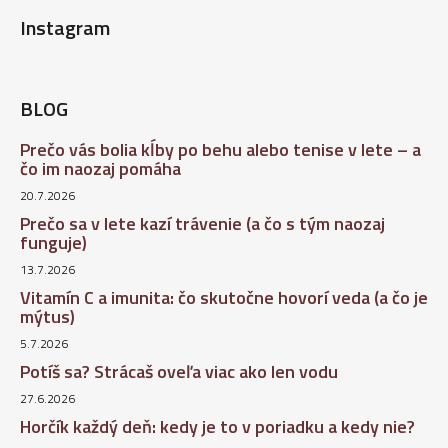
Instagram
BLOG
Prečo vás bolia kĺby po behu alebo tenise v lete – a
čo im naozaj pomáha
20.7.2026
Prečo sa v lete kazí trávenie (a čo s tým naozaj
funguje)
13.7.2026
Vitamín C a imunita: čo skutočne hovorí veda (a čo je
mýtus)
5.7.2026
Potíš sa? Strácaš oveľa viac ako len vodu
27.6.2026
Horčík každý deň: kedy je to v poriadku a kedy nie?