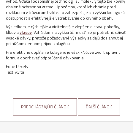
výhod. Vďaka lipozomálnej technológii sú molekuly tejto bielkoviny
obalené ochrannou vrstvou lipozómov, ktoré ich chránia pred
rozkladom v tráviacom trakte. To zabezpečuje ich vyššiu biologickú
dostupnosť a efektívnejšie vstrebávanie do krvného obehu.
Výsledkom je rýchlejšie a viditeľnejšie zlepšenie stavu pokožky,
kĺbov a
vlasov
. Vzhľadom na vyššiu účinnosť nie je potrebné užívať
vysoké dávky, pretože požadované výsledky sa dajú dosiahnuť aj
pri nižšom dennom príjme kolagénu.
Pre efektívne dopĺňanie kolagénu je však kľúčové zvoliť správnu
formu a dodržiavať odporúčané dávkovanie.
Foto: Pexels
Text: Avita
PREDCHÁDZAJÚCI ČLÁNOK
ĎALŠÍ ČLÁNOK
Z