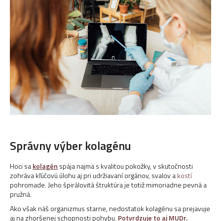
Správny výber kolagénu
Hoci sa
kolagén
spája najmä s kvalitou pokožky, v skutočnosti
zohráva kľúčovú úlohu aj pri udržiavaní orgánov, svalov a
kostí
pohromade. Jeho špirálovitá štruktúra je totiž mimoriadne pevná a
pružná.
Ako však náš organizmus starne, nedostatok kolagénu sa prejavuje
aj na zhoršenej schopnosti pohybu.
Potvrdzuje to aj MUDr.