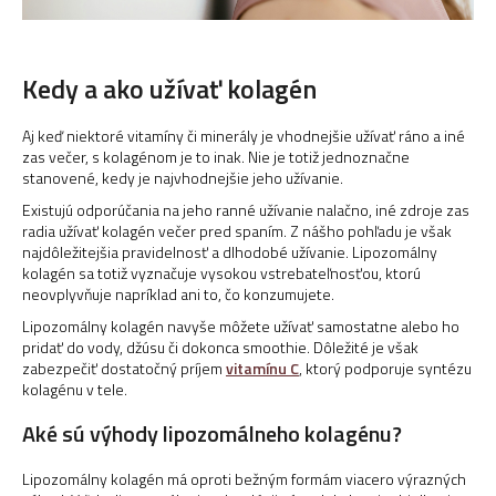
Kedy a ako užívať kolagén
Aj keď niektoré vitamíny či minerály je vhodnejšie užívať ráno a iné
zas večer, s kolagénom je to inak. Nie je totiž jednoznačne
stanovené, kedy je najvhodnejšie jeho užívanie.
Existujú odporúčania na jeho ranné užívanie nalačno, iné zdroje zas
radia užívať kolagén večer pred spaním. Z nášho pohľadu je však
najdôležitejšia pravidelnosť a dlhodobé užívanie. Lipozomálny
kolagén sa totiž vyznačuje vysokou vstrebateľnosťou, ktorú
neovplyvňuje napríklad ani to, čo konzumujete.
Lipozomálny kolagén navyše môžete užívať samostatne alebo ho
pridať do vody, džúsu či dokonca smoothie. Dôležité je však
zabezpečiť dostatočný príjem
vitamínu C
, ktorý podporuje syntézu
kolagénu v tele.
Aké sú výhody lipozomálneho kolagénu?
Lipozomálny kolagén má oproti bežným formám viacero výrazných