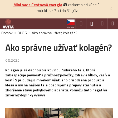
K
Prejsť
Mini sada Cestovná energia
🎁
zadarmo pri kúpe 3
na
o
produktov · Platí do 31. júla
obsah
Späť
š
í
Hľadať
Nákup
M
Prihlásenie
k
Čeština
košík
Domov
BLOG
Ako správne užívať kolagén?
HĽADAŤ
Ako správne užívať kolagén?
6.5.2025
Kolagén je základnou bielkovinou ľudského tela, ktorá
zabezpečuje pevnosť a pružnosť pokožky, zdravie kĺbov, väzív a
kostí. S pribúdajúcim vekom však jeho prirodzená produkcia
klesá a my na našom tele pozorujeme prejavy starnutia a
zhoršenie stavu pohybového aparátu. Pomôžu tieto negatíva
zmierniť doplnky výživy?