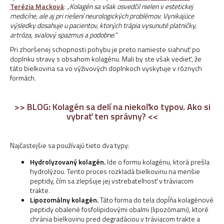
Terézia Macková
:
„Kolagén sa však osvedčil nielen v estetickej
medicíne, ale aj pri riešení neurologických problémov. Vynikajúce
výsledky dosahuje u pacientov, ktorých trápia vysunuté platničky,
artróza, svalový spazmus a podobne.“
Pri zhoršenej schopnosti pohybu je preto namieste siahnuť po
doplnku stravy s obsahom kolagénu. Mali by ste však vedieť, že
táto bielkovina sa vo výživových doplnkoch vyskytuje v rôznych
formách.
>> BLOG: Kolagén sa delí na niekoľko typov. Ako si
vybrať ten správny? <<
Najčastejšie sa používajú tieto dva typy:
Hydrolyzovaný kolagén.
Ide o formu kolagénu, ktorá prešla
hydrolýzou. Tento proces rozkladá bielkovinu na menšie
peptidy, čím sa zlepšuje jej vstrebateľnosť v tráviacom
trakte.
Lipozomálny kolagén.
Táto forma do tela dopĺňa kolagénové
peptidy obalené fosfolipidovými obalmi (lipozómami), ktoré
chránia bielkovinu pred degradáciou v tráviacom trakte a