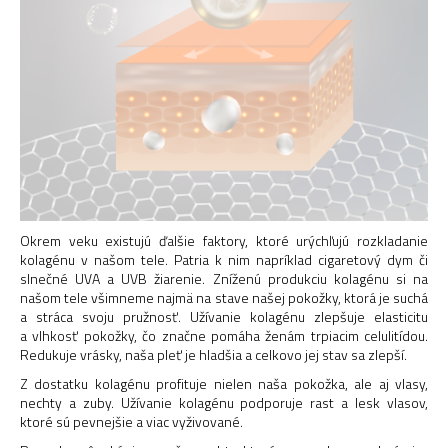
Okrem veku existujú ďalšie faktory, ktoré urýchľujú rozkladanie
kolagénu v našom tele. Patria k nim napríklad cigaretový dym či
slnečné UVA a UVB žiarenie. Zníženú produkciu kolagénu si na
našom tele všimneme najmä na stave našej pokožky, ktorá je suchá
a stráca svoju pružnosť. Užívanie kolagénu zlepšuje elasticitu
a vlhkosť pokožky, čo značne pomáha ženám trpiacim celulitídou.
Redukuje vrásky, naša pleť je hladšia a celkovo jej stav sa zlepší.
Z dostatku kolagénu profituje nielen naša pokožka, ale aj vlasy,
nechty a zuby. Užívanie kolagénu podporuje rast a lesk vlasov,
ktoré sú pevnejšie a viac vyživované.