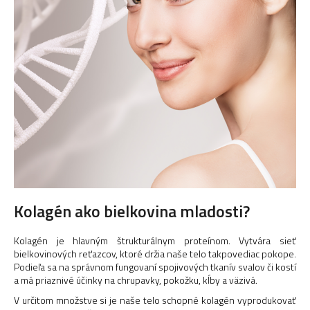
Kolagén ako bielkovina mladosti?
Kolagén je hlavným štrukturálnym proteínom. Vytvára sieť
bielkovinových reťazcov, ktoré držia naše telo takpovediac pokope.
Podieľa sa na správnom fungovaní spojivových tkanív svalov či kostí
a má priaznivé účinky na chrupavky, pokožku, kĺby a väzivá.
V určitom množstve si je naše telo schopné kolagén vyprodukovať