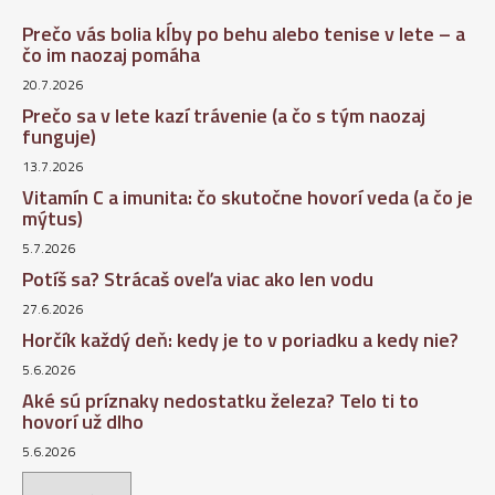
Prečo vás bolia kĺby po behu alebo tenise v lete – a
čo im naozaj pomáha
20.7.2026
Prečo sa v lete kazí trávenie (a čo s tým naozaj
funguje)
13.7.2026
Vitamín C a imunita: čo skutočne hovorí veda (a čo je
mýtus)
5.7.2026
Potíš sa? Strácaš oveľa viac ako len vodu
27.6.2026
Horčík každý deň: kedy je to v poriadku a kedy nie?
5.6.2026
Aké sú príznaky nedostatku železa? Telo ti to
hovorí už dlho
5.6.2026