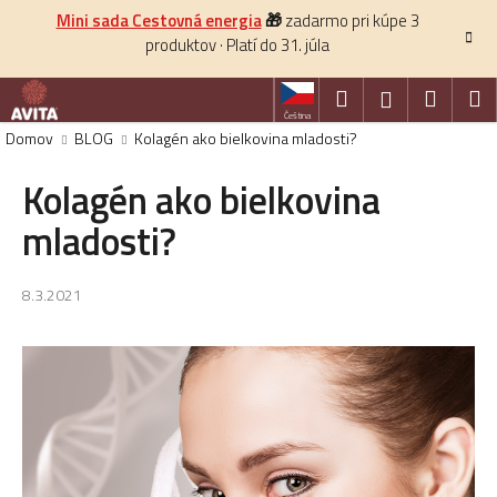
K
Prejsť
Mini sada Cestovná energia
🎁
zadarmo pri kúpe 3
na
o
produktov · Platí do 31. júla
obsah
Späť
š
í
Hľadať
Nákup
M
Prihlásenie
k
Čeština
košík
Domov
BLOG
Kolagén ako bielkovina mladosti?
HĽADAŤ
Kolagén ako bielkovina
mladosti?
8.3.2021