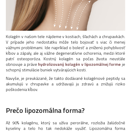
Kolagén v našom tele nájdeme v kostiach, šľachách a chrupavkách.
V prípade jeho nedostatku môže telo bojovať s viac či menej
vážnymi problémami. Ide napríklad o bolesť a zníženú pohyblivosť
kĺbov a zápaly, ale aj vážne degeneratívne ochorenia, medzi ktoré
patrí osteoporóza. Kostný kolagén sa počas života neustále
obnovuje a práve
hydrolizovaný kolagén v lipozomálnej forme
je
schopný stimulácie buniek vytvárajúcich kosti.
Navyše, je preukázané, že takto dodávané kolagénové peptidy sa
akumulujú v chrupavke a udržiavajú ju zdravú a znižujú riziko
poškodenia kĺbov.
Prečo lipozomálna forma?
Až 90% kolagénu, ktorý sa užíva perorálne, rozložia žalúdočné
kyseliny a telo ho tak nedokáže využiť. Lipozomálna forma