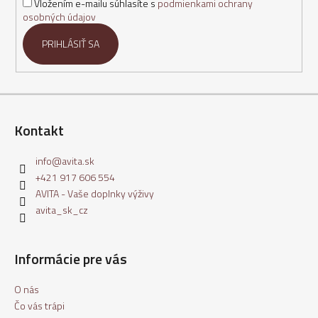
Vložením e-mailu súhlasíte s
podmienkami ochrany
e
osobných údajov
PRIHLÁSIŤ SA
Kontakt
info
@
avita.sk
+421 917 606 554
AVITA - Vaše doplnky výživy
avita_sk_cz
Informácie pre vás
O nás
Čo vás trápi