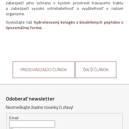
zabezpečí jeho ochranu v kyslom prostredí tráviaceho traktu
a zabezpečí vysokú vstrebateľnosť a využiteľnosť v našom
organizme.
Vyskúšajte náš
hydrolizovaný kolagén z bioaktívnych peptidov v
lipozomálnej forme
.
PREDCHÁDZAJÚCI ČLÁNOK
ĎALŠÍ ČLÁNOK
Z
á
Odoberať newsletter
p
Nezmeškajte žiadne novinky či zľavy!
ä
t
Email
i