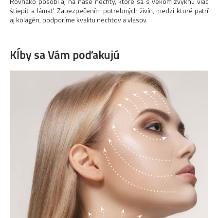
Rovnako pôsobí aj na naše nechty, ktoré sa s vekom zvyknú viac
štiepiť a lámať. Zabezpečením potrebných živín, medzi ktoré patrí
aj kolagén, podporíme kvalitu nechtov a vlasov.
Kĺby sa Vám poďakujú