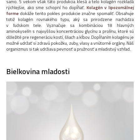
samo. S vekom však táto produkcia klesá a telo kolagén rozkladá
rýchlejšie, ako sme schopní ho dopĺňať.
Kolagén v lipozomálnej
forme
dokáže tento pokles produkcie značne spomaliť. Obsahuje
totiž kolagén rovnakého typu, aký sa prirodzene nachádza
v ľudskom tele. Vyznačuje sa kombináciou 18 hlavných
aminokyselín s najvyššou koncentráciou glycínu a prolínu, ktoré sú
dôležité pre regeneráciu kostí, šliach a kĺbov. Dopĺňaním kolagénu je
možné udržať si zdravú pokožku, zuby, vlasy a vnútorné orgány. Náš
organizmus si tak udržiava pevnosť a pružnosť a mladistvý vzhľad.
Bielkovina mladosti