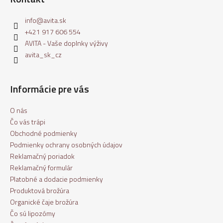
info
@
avita.sk
+421 917 606 554
AVITA - Vaše doplnky výživy
avita_sk_cz
Informácie pre vás
O nás
Čo vás trápi
Obchodné podmienky
Podmienky ochrany osobných údajov
Reklamačný poriadok
Reklamačný formulár
Platobné a dodacie podmienky
Produktová brožúra
Organické čaje brožúra
Čo sú lipozómy