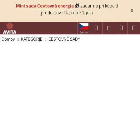
K
Prejsť
Mini sada Cestovná energia
🎁
zadarmo pri kúpe 3
na
o
produktov · Platí do 31. júla
obsah
Späť
š
í
Hľadať
Nákup
M
Prihlásenie
k
Čeština
košík
Domov
KATEGÓRIE
CESTOVNÉ SADY
HĽADAŤ