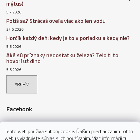
mýtus)
5.7.2026
Potíš sa? Strácaš oveľa viac ako len vodu
27.6.2026
Horčík každý deň: kedy je to v poriadku a kedy nie?
5.6.2026
Aké sú príznaky nedostatku železa? Telo ti to
hovorí už dlho
5.6.2026
ARCHÍV
Facebook
Tento web používa súbory cookie. Ďalším prechádzaním tohto
webu vyjadrujete súhlas s ich používaním. Viac informácií
tu
.