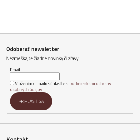
Z
á
Odoberať newsletter
p
Nezmeškajte žiadne novinky či zľavy!
ä
t
Email
i
Vložením e-mailu súhlasíte s
podmienkami ochrany
e
osobných údajov
PRIHLÁSIŤ SA
Kontakt