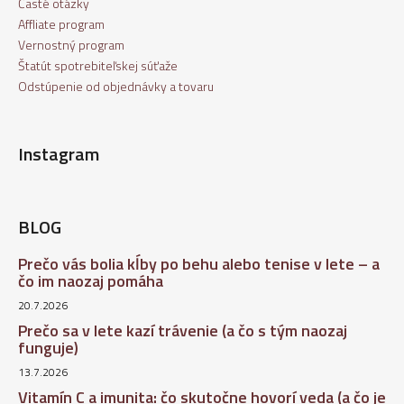
Časté otázky
Affliate program
Vernostný program
Štatút spotrebiteľskej súťaže
Odstúpenie od objednávky a tovaru
Instagram
BLOG
Prečo vás bolia kĺby po behu alebo tenise v lete – a
čo im naozaj pomáha
20.7.2026
Prečo sa v lete kazí trávenie (a čo s tým naozaj
funguje)
13.7.2026
Vitamín C a imunita: čo skutočne hovorí veda (a čo je