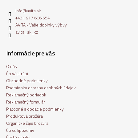
info
@
avita.sk
+421 917 606 554
AVITA - Vaše doplnky výživy
avita_sk_cz
Informácie pre vás
O nás
Čo vás trápi
Obchodné podmienky
Podmienky ochrany osobných údajov
Reklamačný poriadok
Reklamačný formulár
Platobné a dodacie podmienky
Produktová brožúra
Organické čaje brožúra
Čo sú lipozómy
Časté otázky