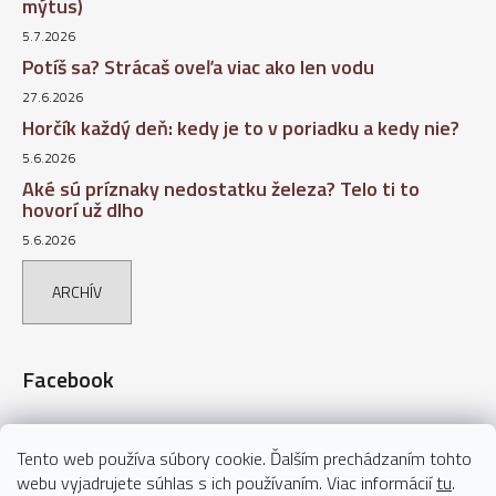
mýtus)
5.7.2026
Potíš sa? Strácaš oveľa viac ako len vodu
27.6.2026
Horčík každý deň: kedy je to v poriadku a kedy nie?
5.6.2026
Aké sú príznaky nedostatku železa? Telo ti to
hovorí už dlho
5.6.2026
ARCHÍV
Facebook
Tento web používa súbory cookie. Ďalším prechádzaním tohto
webu vyjadrujete súhlas s ich používaním. Viac informácií
tu
.