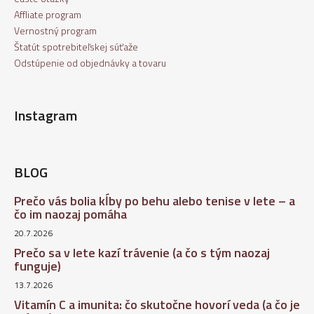
Affliate program
Vernostný program
Štatút spotrebiteľskej súťaže
Odstúpenie od objednávky a tovaru
Instagram
BLOG
Prečo vás bolia kĺby po behu alebo tenise v lete – a
čo im naozaj pomáha
20.7.2026
Prečo sa v lete kazí trávenie (a čo s tým naozaj
funguje)
13.7.2026
Vitamín C a imunita: čo skutočne hovorí veda (a čo je