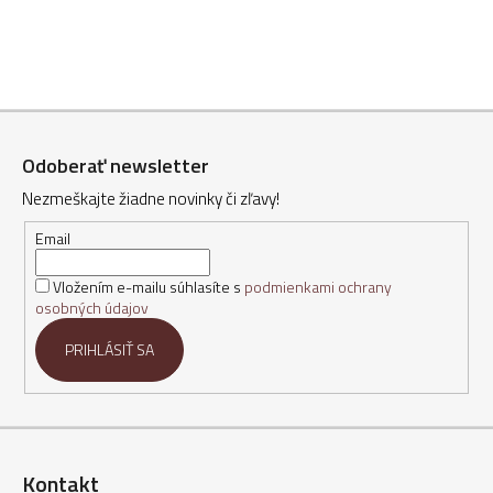
Z
á
Odoberať newsletter
p
Nezmeškajte žiadne novinky či zľavy!
ä
t
Email
i
Vložením e-mailu súhlasíte s
podmienkami ochrany
e
osobných údajov
PRIHLÁSIŤ SA
Kontakt