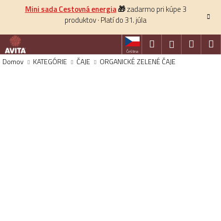
K
Prejsť
Mini sada Cestovná energia
🎁
zadarmo pri kúpe 3
na
o
produktov · Platí do 31. júla
obsah
Späť
š
í
Hľadať
Nákup
M
Prihlásenie
k
Čeština
košík
Domov
KATEGÓRIE
ČAJE
ORGANICKÉ ZELENÉ ČAJE
HĽADAŤ