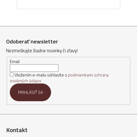
Z
á
Odoberať newsletter
p
Nezmeškajte žiadne novinky či zľavy!
ä
t
Email
i
Vložením e-mailu súhlasíte s
podmienkami ochrany
e
osobných údajov
PRIHLÁSIŤ SA
Kontakt