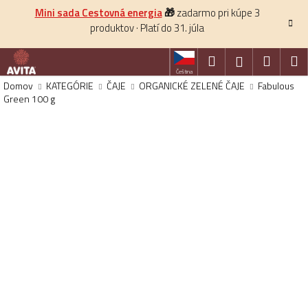
K
Prejsť
Mini sada Cestovná energia
🎁
zadarmo pri kúpe 3
na
o
produktov · Platí do 31. júla
obsah
Späť
š
í
Hľadať
Nákup
M
Prihlásenie
k
Čeština
košík
Domov
KATEGÓRIE
ČAJE
ORGANICKÉ ZELENÉ ČAJE
Fabulous
Green 100 g
HĽADAŤ