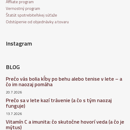
Affliate program
Vernostný program
Štatút spotrebiteľskej súťaže
Odstúpenie od objednávky a tovaru
Instagram
BLOG
Prečo vás bolia kĺby po behu alebo tenise v lete – a
čo im naozaj pomáha
20.7.2026
Prečo sa v lete kazí trávenie (a čo s tým naozaj
funguje)
13.7.2026
Vitamín C a imunita: čo skutočne hovorí veda (a čo je
mýtus)