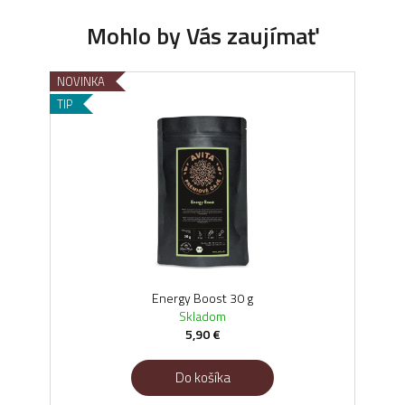
NOVINKA
NOV
TIP
TIP
Energy Boost 30 g
Skladom
5,90 €
Do košíka