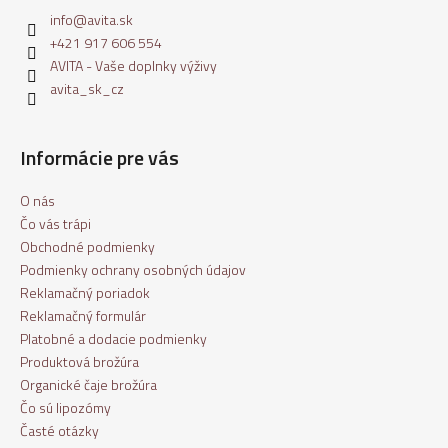
info
@
avita.sk
+421 917 606 554
AVITA - Vaše doplnky výživy
avita_sk_cz
Informácie pre vás
O nás
Čo vás trápi
Obchodné podmienky
Podmienky ochrany osobných údajov
Reklamačný poriadok
Reklamačný formulár
Platobné a dodacie podmienky
Produktová brožúra
Organické čaje brožúra
Čo sú lipozómy
Časté otázky