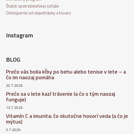
Štatút spotrebiteľskej súťaže
Odstúpenie od objednávky a tovaru
Instagram
BLOG
Prečo vás bolia kĺby po behu alebo tenise v lete – a
čo im naozaj pomáha
20.7.2026
Prečo sa v lete kazí trávenie (a čo s tým naozaj
funguje)
13.7.2026
Vitamín C a imunita: čo skutočne hovorí veda (a čo je
mýtus)
5.7.2026