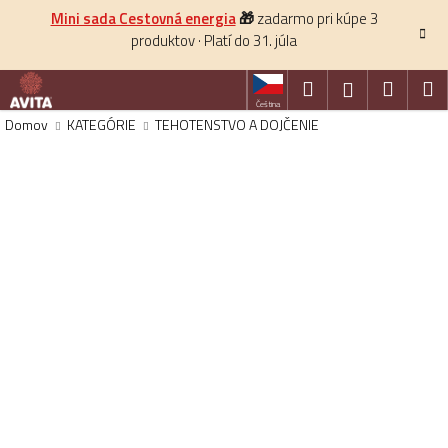
K
Prejsť
Mini sada Cestovná energia
🎁
zadarmo pri kúpe 3
na
o
produktov · Platí do 31. júla
obsah
Späť
š
í
Hľadať
Nákup
M
Prihlásenie
k
Čeština
košík
Domov
KATEGÓRIE
TEHOTENSTVO A DOJČENIE
HĽADAŤ