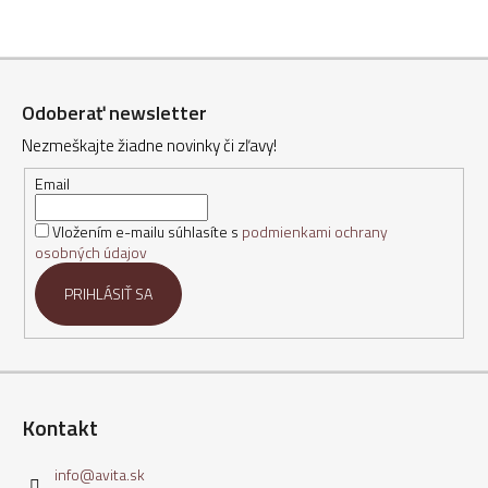
Z
á
Odoberať newsletter
p
Nezmeškajte žiadne novinky či zľavy!
ä
t
Email
i
Vložením e-mailu súhlasíte s
podmienkami ochrany
e
osobných údajov
PRIHLÁSIŤ SA
Kontakt
info
@
avita.sk