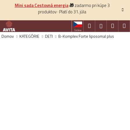
K
Prejsť
Mini sada Cestovná energia
🎁
zadarmo pri kúpe 3
na
o
produktov · Platí do 31. júla
obsah
Späť
š
í
Hľadať
Nákup
M
Prihlásenie
k
Čeština
košík
Domov
KATEGÓRIE
DETI
B-Komplex Forte liposomal plus
HĽADAŤ