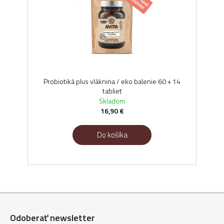
Probiotiká plus vláknina / eko balenie 60 + 14
tabliet
Skladom
16,90 €
Do košíka
Z
á
Odoberať newsletter