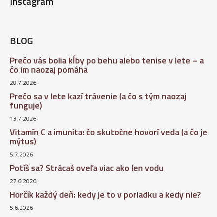
Instagram
BLOG
Prečo vás bolia kĺby po behu alebo tenise v lete – a
čo im naozaj pomáha
20.7.2026
Prečo sa v lete kazí trávenie (a čo s tým naozaj
funguje)
13.7.2026
Vitamín C a imunita: čo skutočne hovorí veda (a čo je
mýtus)
5.7.2026
Potíš sa? Strácaš oveľa viac ako len vodu
27.6.2026
Horčík každý deň: kedy je to v poriadku a kedy nie?
5.6.2026