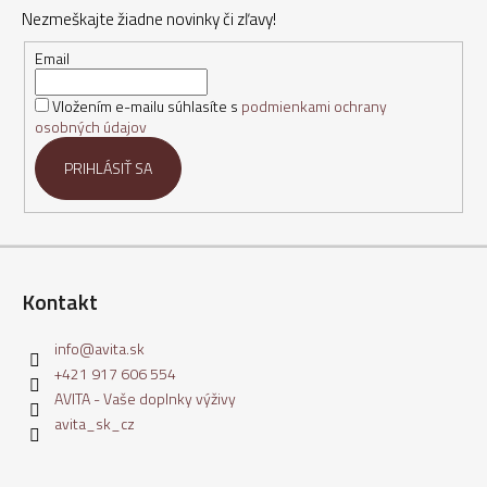
p
Nezmeškajte žiadne novinky či zľavy!
ä
t
Email
i
Vložením e-mailu súhlasíte s
podmienkami ochrany
e
osobných údajov
PRIHLÁSIŤ SA
Kontakt
info
@
avita.sk
+421 917 606 554
AVITA - Vaše doplnky výživy
avita_sk_cz