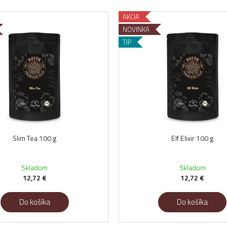
AKCIA
NOVINKA
TIP
Slim Tea 100 g
Elf Elixir 100 g
Skladom
Skladom
12,72 €
12,72 €
Do košíka
Do košíka