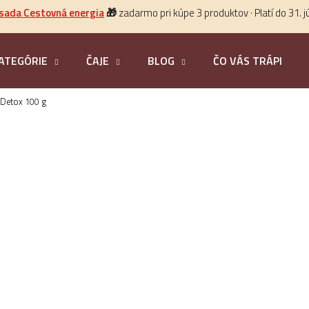
 sada Cestovná energia
🎁
zadarmo pri kúpe 3 produktov · Platí do 31. j
ATEGÓRIE
ČAJE
BLOG
ČO VÁS TRÁPI?
HĽADAŤ
Detox 100 g