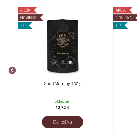
AKCIA
AKCIA
NOVINKA
NOVINKA
TIP
TIP
Good Morning 100 g
Skladom
12,72 €
Do košíka