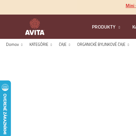
K
Prejsť
Mini
na
o
obsah
Späť
š
do
í
PRODUKTY
K
k
obchodu
Domov
KATEGÓRIE
ČAJE
ORGANICKÉ BYLINKOVÉ ČAJE