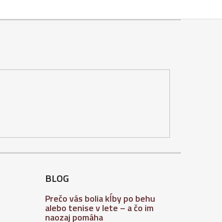
BLOG
Prečo vás bolia kĺby po behu
alebo tenise v lete – a čo im
naozaj pomáha