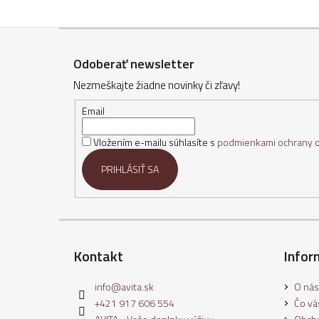
Z
á
Odoberať newsletter
p
Nezmeškajte žiadne novinky či zľavy!
ä
t
Email
i
Vložením e-mailu súhlasíte s
podmienkami ochrany 
e
PRIHLÁSIŤ SA
Kontakt
Infor
info
@
avita.sk
O nás
+421 917 606 554
Čo vás