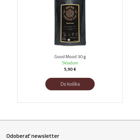
Good Mood 30 g
Skladom
5,90 €
Do košíka
Z
á
Odoberať newsletter
p