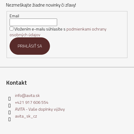
Nezmeškajte žiadne novinky či zľavy!
ä
t
Email
i
Vložením e-mailu súhlasíte s
podmienkami ochrany
e
osobných údajov
PRIHLÁSIŤ SA
Kontakt
info
@
avita.sk
+421 917 606 554
AVITA - Vaše doplnky výživy
avita_sk_cz