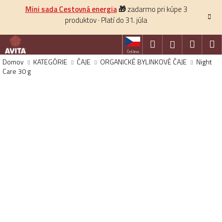
K
Prejsť
Mini sada Cestovná energia
🎁
zadarmo pri kúpe 3
na
o
produktov · Platí do 31. júla
obsah
Späť
š
í
Hľadať
Nákup
M
Prihlásenie
k
Čeština
košík
Domov
KATEGÓRIE
ČAJE
ORGANICKÉ BYLINKOVÉ ČAJE
Night
Care 30 g
HĽADAŤ