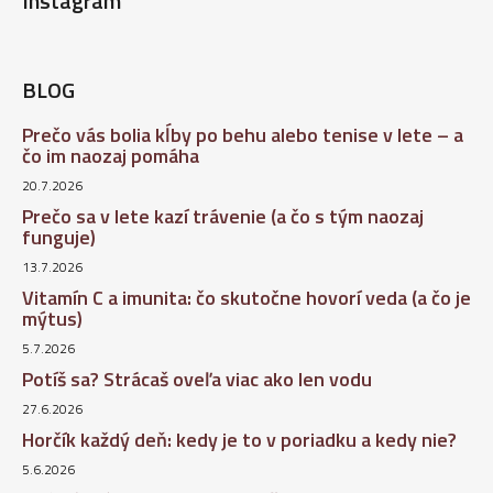
Instagram
BLOG
Prečo vás bolia kĺby po behu alebo tenise v lete – a
čo im naozaj pomáha
20.7.2026
Prečo sa v lete kazí trávenie (a čo s tým naozaj
funguje)
13.7.2026
Vitamín C a imunita: čo skutočne hovorí veda (a čo je
mýtus)
5.7.2026
Potíš sa? Strácaš oveľa viac ako len vodu
27.6.2026
Horčík každý deň: kedy je to v poriadku a kedy nie?
5.6.2026