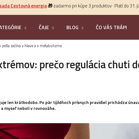
 sada Cestovná energia
🎁
zadarmo pri kúpe 3 produktov · Platí do 31. j
ATEGÓRIE
ČAJE
BLOG
ČO VÁS TRÁPI?
HĽADAŤ
 jedla začína v hlave a v metabolizme
trémov: prečo regulácia chuti do
uje len krátkodobo. Po pár týždňoch prísnych pravidiel prichádza úna
o a myseľ neboli v rovnováhe.