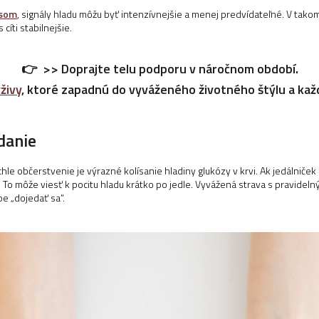
esom
, signály hladu môžu byť intenzívnejšie a menej predvídateľné. V tak
cíti stabilnejšie.
👉
>> Doprajte telu podporu v náročnom období.
živy
, ktoré zapadnú do vyváženého životného štýlu a kaž
edanie
chle občerstvenie je výrazné kolísanie hladiny glukózy v krvi. Ak jedálnič
lo. To môže viesť k pocitu hladu krátko po jedle. Vyvážená strava s pravid
be „dojedať sa“.