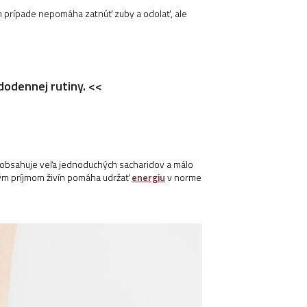
om prípade nepomáha zatnúť zuby a odolať, ale
dodennej rutiny. <<
ek obsahuje veľa jednoduchých sacharidov a málo
elným príjmom živín pomáha udržať
energiu
v norme