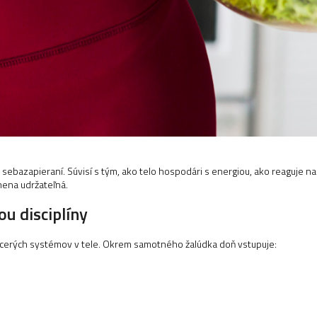
ebazapieraní. Súvisí s tým, ako telo hospodári s energiou, ako reaguje na 
mena udržateľná.
ou disciplíny
iacerých systémov v tele. Okrem samotného žalúdka doň vstupuje: