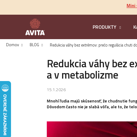
K
Prejsť
Mini
na
o
obsah
Späť
š
do
í
PRODUKTY
K
k
obchodu
Domov
BLOG
Redukcia váhy bez extrémov: prečo regulácia chuti do
Redukcia váhy bez ex
a v metabolizme
15.1.2026
Mnohí ľudia majú skúsenosť, že chudnutie fung
Dôvodom často nie je slabá vôľa, ale to, že tel