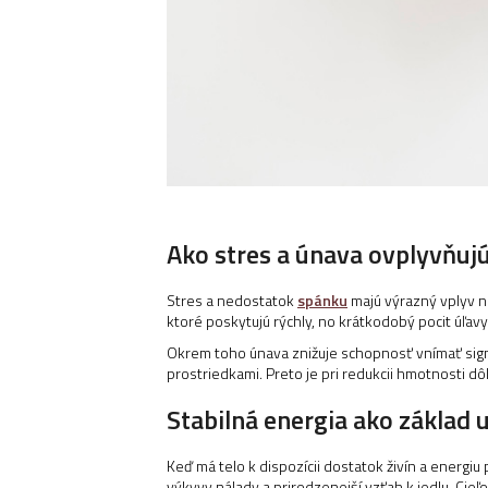
Ako stres a únava ovplyvňuj
Stres a nedostatok
spánku
majú výrazný vplyv n
ktoré poskytujú rýchly, no krátkodobý pocit úľavy 
Okrem toho únava znižuje schopnosť vnímať signá
prostriedkami. Preto je pri redukcii hmotnosti dôl
Stabilná energia ako základ
Keď má telo k dispozícii dostatok živín a energi
výkyvy nálady a prirodzenejší vzťah k jedlu. Cieľ