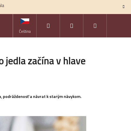
úla
Hľadať
Prihlásenie
Nákupný
KONTAKTY
ZNAČKY
Čeština
košík
 jedla začína v hlave
va, podráždenosť a návrat k starým návykom.