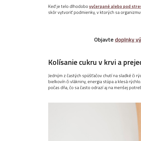
Keď je telo dlhodobo
vyčerpané alebo pod str
skôr vytvoriť podmienky, v ktorých sa organizmus 
Objavte
doplnky vý
Kolísanie cukru v krvi a prej
Jedným z častých spúšťačov chutí na sladké či rý
bielkovín či vlákniny, energia stúpa a klesá rých
počas dňa, čo sa často odrazí aj na menšej potre