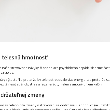
ú telesnú hmotnosť
a naše stravovacie návyky. V obdobiach psychického napätia siahame čast
a nabitia.
ly sýtosti. Nie preto, že by telo potrebovalo viac energie, ale preto, že
ežité riešiť spánok, stres a regeneráciu, nielen samotný príjem kalórií.
 udržateľnej zmeny
u počas celého dňa, zmeny v stravovaní sa dodržiavajú jednoduchšie. Stabi
om nie je hladovanie, ale vytvorenie režimu, ktorý pre vás bude dlhodobo u