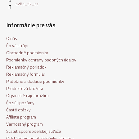
avita_sk_cz
Informácie pre vás
O nás
Čo vás trápi
Obchodné podmienky
Podmienky ochrany osobných údajov
Reklamačný poriadok
Reklamačný formulár
Platobné a dodacie podmienky
Produktová brožúra
Organické čaje brožúra
Čo sú lipozómy
Časté otázky
Affliate program
Vernostný program
Štatút spotrebiteľskej súťaže
Odstúpenie od objednávky a tovaru