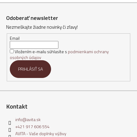
Z
á
Odoberať newsletter
p
Nezmeškajte žiadne novinky či zľavy!
ä
t
Email
i
Vložením e-mailu súhlasíte s
podmienkami ochrany
e
osobných údajov
PRIHLÁSIŤ SA
Kontakt
info
@
avita.sk
+421 917 606 554
AVITA - Vaše doplnky výživy