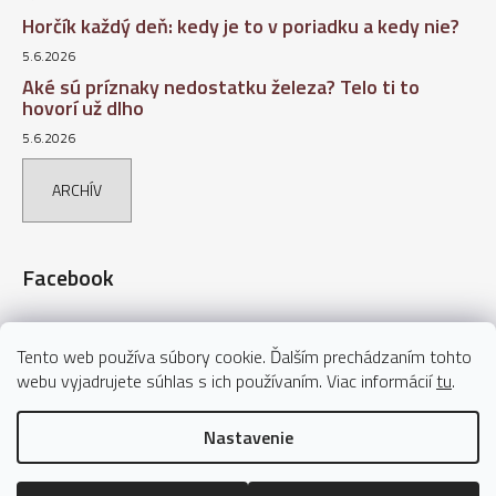
Horčík každý deň: kedy je to v poriadku a kedy nie?
5.6.2026
Aké sú príznaky nedostatku železa? Telo ti to
hovorí už dlho
5.6.2026
ARCHÍV
Facebook
Tento web používa súbory cookie. Ďalším prechádzaním tohto
webu vyjadrujete súhlas s ich používaním. Viac informácií
tu
.
Nastavenie
Vytvoril Shoptet
Copyright 2026
AVITA – Vaše výživové doplnky
. Všetky práva