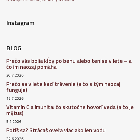
Instagram
BLOG
Prečo vás bolia kĺby po behu alebo tenise v lete – a
čo im naozaj pomáha
20.7.2026
Prečo sa v lete kazí trávenie (a čo s tým naozaj
funguje)
13.7.2026
Vitamín C a imunita: čo skutočne hovorí veda (a čo je
mýtus)
5.7.2026
Potíš sa? Strácaš oveľa viac ako len vodu
27.6.2026