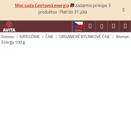
K
Prejsť
Mini sada Cestovná energia
🎁
zadarmo pri kúpe 3
na
o
produktov · Platí do 31. júla
obsah
Späť
š
í
Hľadať
Nákup
M
Prihlásenie
k
Čeština
košík
Domov
KATEGÓRIE
ČAJE
ORGANICKÉ BYLINKOVÉ ČAJE
Woman
Energy 100 g
HĽADAŤ