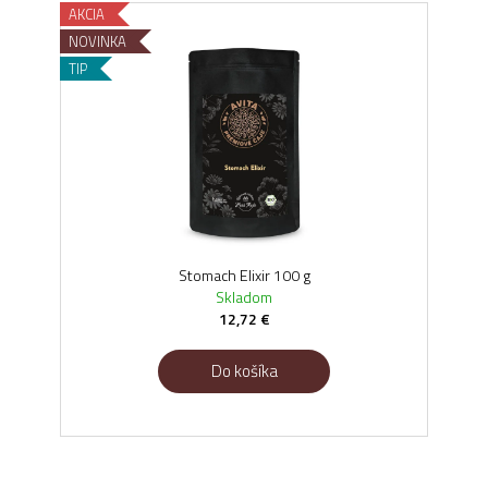
AKCIA
AKCI
NOVINKA
NOV
TIP
TIP
Stomach Elixir 100 g
Skladom
12,72 €
Do košíka