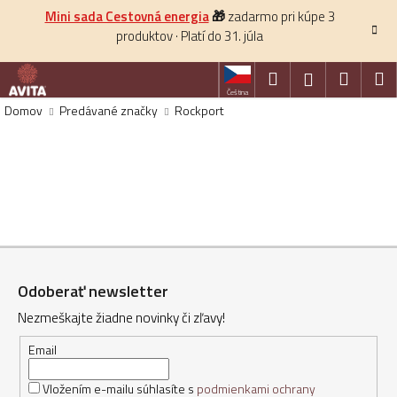
K
Prejsť
Mini sada Cestovná energia
🎁
zadarmo pri kúpe 3
na
o
produktov · Platí do 31. júla
obsah
Späť
š
í
Hľadať
Nákup
M
Prihlásenie
k
Čeština
košík
Domov
Predávané značky
Rockport
HĽADAŤ
Z
á
Odoberať newsletter
p
Nezmeškajte žiadne novinky či zľavy!
ä
t
Email
i
Vložením e-mailu súhlasíte s
podmienkami ochrany
e