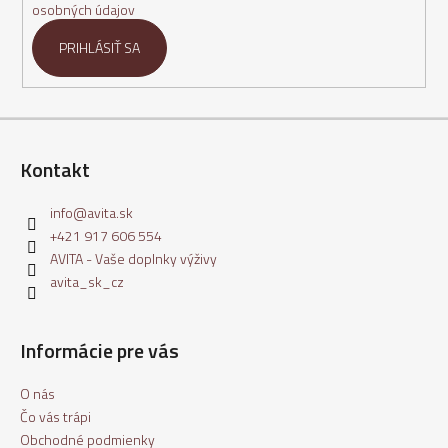
osobných údajov
PRIHLÁSIŤ SA
Kontakt
info
@
avita.sk
+421 917 606 554
AVITA - Vaše doplnky výživy
avita_sk_cz
Informácie pre vás
O nás
Čo vás trápi
Obchodné podmienky