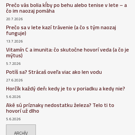
Prečo vás bolia kĺby po behu alebo tenise v lete – a
čo im naozaj pomáha
20.7.2026
Prečo sa v lete kazí trávenie (a čo s tým naozaj
funguje)
13.7.2026
Vitamín C a imunita: čo skutočne hovorí veda (a čo je
mýtus)
5.7.2026
Potíš sa? Strácaš oveľa viac ako len vodu
27.6.2026
Horčík každý deň: kedy je to v poriadku a kedy nie?
5.6.2026
Aké sú príznaky nedostatku železa? Telo ti to
hovorí už dlho
5.6.2026
ARCHÍV