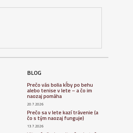
BLOG
Prečo vás bolia kĺby po behu
alebo tenise v lete – a čo im
naozaj pomáha
20.7.2026
Prečo sa v lete kazí trávenie (a
čo s tým naozaj funguje)
13.7.2026