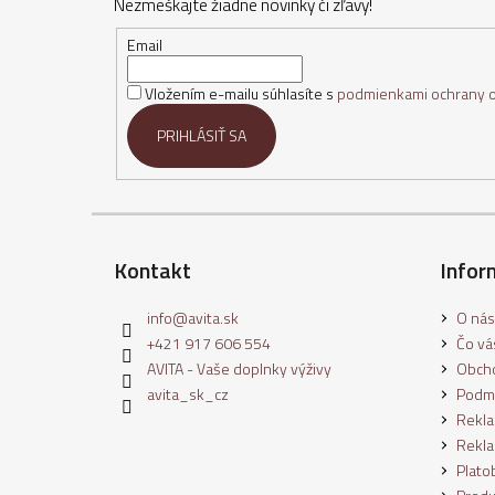
Nezmeškajte žiadne novinky či zľavy!
ä
t
Email
i
Vložením e-mailu súhlasíte s
podmienkami ochrany 
e
PRIHLÁSIŤ SA
Kontakt
Infor
info
@
avita.sk
O nás
+421 917 606 554
Čo vás
AVITA - Vaše doplnky výživy
Obch
avita_sk_cz
Podmi
Rekla
Rekla
Plato