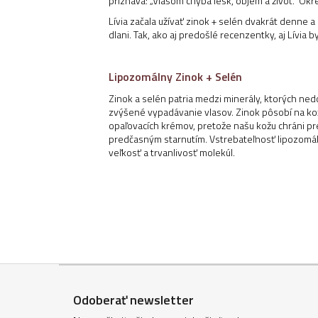
priznáva: „Vlasom chýba lesk, objem a život.“ Okr
Lívia začala užívať zinok + selén dvakrát denne a 
dlani. Tak, ako aj predošlé recenzentky, aj Lívia b
Lipozomálny Zinok + Selén
Zinok a selén patria medzi minerály, ktorých ne
zvýšené vypadávanie vlasov. Zinok pôsobí na kožu
opaľovacích krémov, pretože našu kožu chráni pre
predčasným starnutím. Vstrebateľnosť lipozomáln
veľkosť a trvanlivosť molekúl.
Z
á
Odoberať newsletter
p