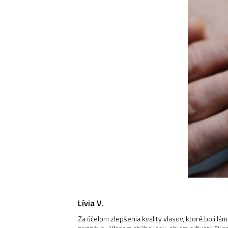
Lívia V.
Za účelom zlepšenia kvality vlasov, ktoré boli lám