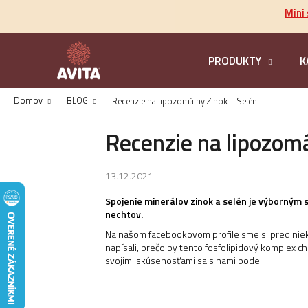
K
Prejsť
Mini
na
o
obsah
Späť
š
do
í
PRODUKTY
K
k
obchodu
Domov
BLOG
Recenzie na lipozomálny Zinok + Selén
Recenzie na lipozomá
13.12.2021
Spojenie minerálov zinok a selén je výborným 
nechtov.
Na našom facebookovom profile sme si pred nieko
napísali, prečo by tento fosfolipidový komplex chc
svojimi skúsenosťami sa s nami podelili.