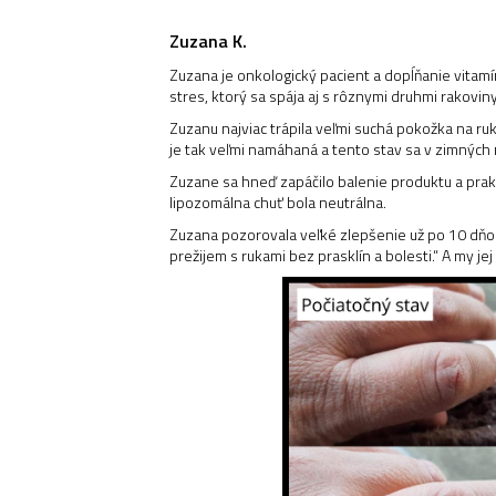
Zuzana K.
Zuzana je onkologický pacient a dopĺňanie vitamí
stres, ktorý sa spája aj s rôznymi druhmi rakov
Zuzanu najviac trápila veľmi suchá pokožka na ruká
je tak veľmi namáhaná a tento stav sa v zimných
Zuzane sa hneď zapáčilo balenie produktu a prak
lipozomálna chuť bola neutrálna.
Zuzana pozorovala veľké zlepšenie už po 10 dňoch:
prežijem s rukami bez prasklín a bolesti.“ A my jej