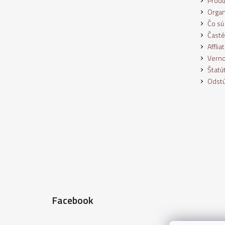
Produ
Organ
Čo sú
Časté
Affli
Verno
Štatú
Odstú
Facebook