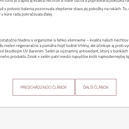
em toho ju trápila aj kvalita nechtov a hlave suchá a popraskaná pokožka rú
už v polovici balenia pozorovala zlepšenie stavu jej pokožky na rukách. To, 
y v kúre rada pokračovala ďalej.
dostatočnú hladinu v organizme si ľahko všimneme – kvalita našich nechto
 nielen regeneračne a pomáha hojiť kožné trhliny, ale účinkuje aj proti v
d škodlivým UV žiarením. Selén je významný antioxidant, ktorý v bunkách z
eho produktu Zinok + selén patrí medzi najvyššie kvôli najmodernejšej li
PREDCHÁDZAJÚCI ČLÁNOK
ĎALŠÍ ČLÁNOK