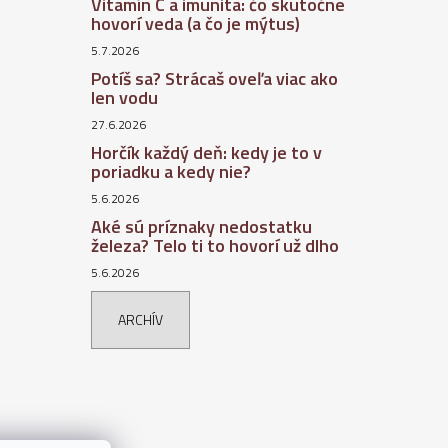
Vitamín C a imunita: čo skutočne
hovorí veda (a čo je mýtus)
5.7.2026
Potíš sa? Strácaš oveľa viac ako
len vodu
27.6.2026
Horčík každý deň: kedy je to v
poriadku a kedy nie?
5.6.2026
Aké sú príznaky nedostatku
železa? Telo ti to hovorí už dlho
5.6.2026
ARCHÍV