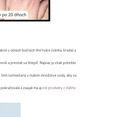
né v oblasti bočných línií tváre (sánka, brada) a
li a prestali sa štiepiť. Najviac ju však potešilo
po 5ml rozmiešaný v malom množstve vody, aby sa
pokračovala a zaujali ma aj
iné produkty z Vášho