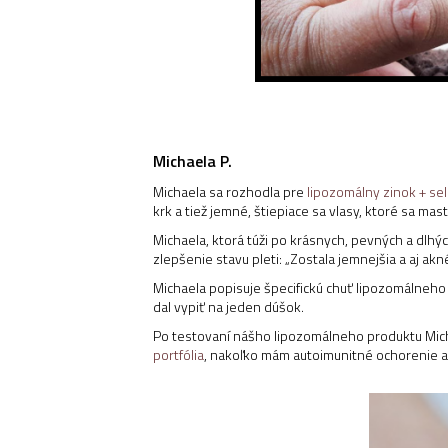
Michaela P.
Michaela sa rozhodla pre
lipozomálny zinok + se
krk a tiež jemné, štiepiace sa vlasy, ktoré sa masti
Michaela, ktorá túži po krásnych, pevných a dlhých
zlepšenie stavu pleti: „Zostala jemnejšia a aj ak
Michaela popisuje špecifickú chuť lipozomálneh
dal vypiť na jeden dúšok.
Po testovaní nášho lipozomálneho produktu Micha
portfólia
, nakoľko mám autoimunitné ochorenie a 