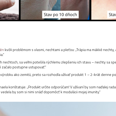
lén
kvôli problémom s vlasmi, nechtami a pleťou: „Trápia ma mäkké nechty, ak
a.”
 nechtoch, sa veľmi potešila rýchlemu zlepšeniu ich stavu – nechty sa spevni
né začalo postupne ustupovať.”
o výrobku ako zemitú, preto sa rozhodla užívať produkt 1 – 2-krát denne 
ela konštatuje: „Produkt určite odporúčam! V užívaní by som naďalej rada 
vedela by som si nimi snáď dopomôcť k modulácii mojej imunity.“