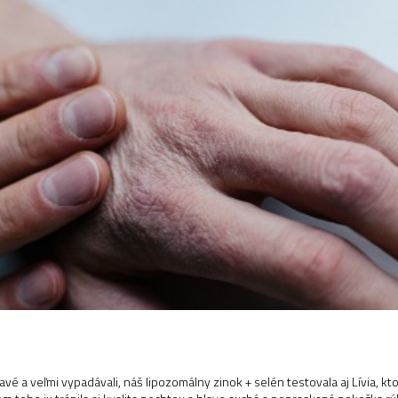
avé a veľmi vypadávali, náš lipozomálny zinok + selén testovala aj Lívia, kt