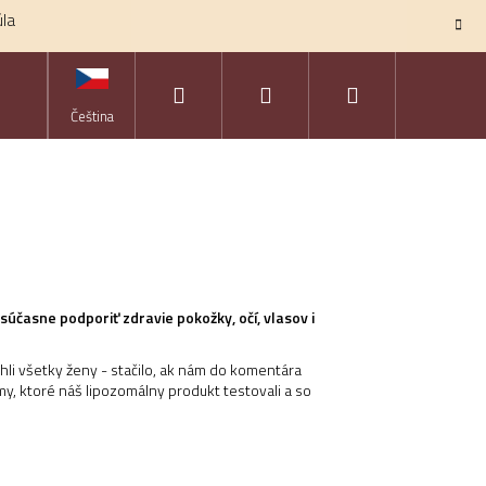
úla
Hľadať
Prihlásenie
Nákupný
KONTAKTY
ZNAČKY
Čeština
košík
časne podporiť zdravie pokožky, očí, vlasov i
ohli všetky ženy - stačilo, ak nám do komentára
ámy, ktoré náš lipozomálny produkt testovali a so