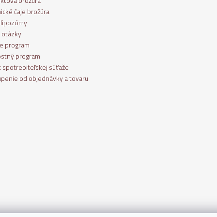
ktová brožúra
ické čaje brožúra
 lipozómy
 otázky
ate program
stný program
t spotrebiteľskej súťaže
penie od objednávky a tovaru