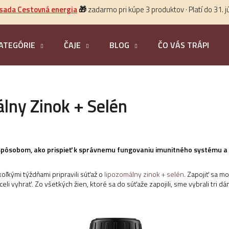
 sada Cestovná energia
🎁
zadarmo pri kúpe 3 produktov · Platí do 31. j
ATEGÓRIE
ČAJE
BLOG
ČO VÁS TRÁPI?
HĽADAŤ
lny Zinok + Selén
spôsobom, ako prispieť k správnemu fungovaniu imunitného systému a sú
ľkými týždňami pripravili súťaž o
lipozomálny zinok + selén
. Zapojiť sa m
eli vyhrať. Zo všetkých žien, ktoré sa do súťaže zapojili, sme vybrali tri d