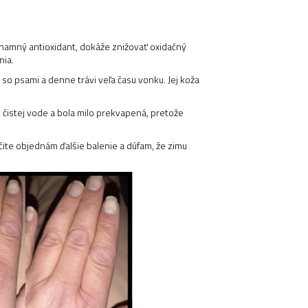
ýznamný antioxidant, dokáže znižovať oxidačný
nia.
e so psami a denne trávi veľa času vonku. Jej koža
čistej vode a bola milo prekvapená, pretože
rčite objednám ďalšie balenie a dúfam, že zimu