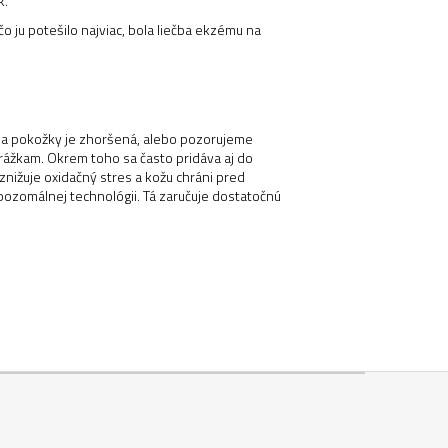
k.
čo ju potešilo najviac, bola liečba ekzému na
v a pokožky je zhoršená, alebo pozorujeme
yrážkam. Okrem toho sa často pridáva aj do
nižuje oxidačný stres a kožu chráni pred
pozomálnej technológii. Tá zaručuje dostatočnú