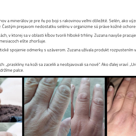
nov a minerálov je pre ňu po boji s rakovinou veľmi dôležité. Selén, ako v
iny. Častým prejavom nedostatku selénu v organizme sú práve kožné ochore
ch, v ktorej sa v oblasti kĺbov tvorili hlboké trhliny. Zuzana navyše pracuj
 mesiacoch ešte zhoršuje.
tické spojenie odmerky s uzáverom. Zuzana užívala produkt rozpustením v 
 „praskliny na koži sa zacelili a neobjavovali sa nové“. Ako ďalej vraví: „U
 držíme palce.