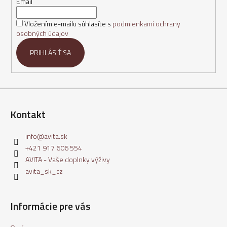
t
Email
i
Vložením e-mailu súhlasíte s
podmienkami ochrany
e
osobných údajov
PRIHLÁSIŤ SA
Kontakt
info
@
avita.sk
+421 917 606 554
AVITA - Vaše doplnky výživy
avita_sk_cz
Informácie pre vás