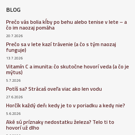
BLOG
Prečo vás bolia kĺby po behu alebo tenise v lete – a
čo im naozaj pomáha
20.7.2026
Prečo sa v lete kazí trávenie (a čo s tým naozaj
funguje)
13.7.2026
Vitamín C a imunita: čo skutočne hovorí veda (a čo je
mýtus)
5.7.2026
Potíš sa? Strácaš oveľa viac ako len vodu
27.6.2026
Horčík každý deň: kedy je to v poriadku a kedy nie?
5.6.2026
Aké sú príznaky nedostatku železa? Telo ti to
hovorí už dlho