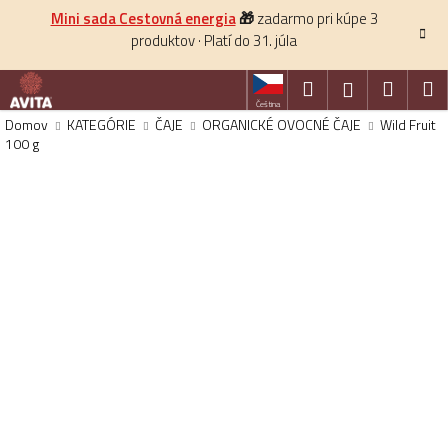
K
Prejsť
Mini sada Cestovná energia
🎁
zadarmo pri kúpe 3
na
o
produktov · Platí do 31. júla
obsah
Späť
š
í
Hľadať
Nákup
M
Prihlásenie
k
Čeština
košík
Domov
KATEGÓRIE
ČAJE
ORGANICKÉ OVOCNÉ ČAJE
Wild Fruit
100 g
HĽADAŤ