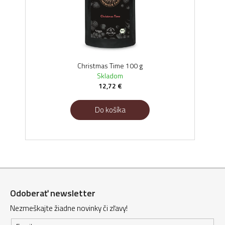
Christmas Time 100 g
Skladom
12,72 €
Do košíka
Z
á
Odoberať newsletter
p
Nezmeškajte žiadne novinky či zľavy!
ä