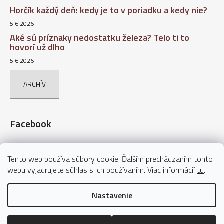
Horčík každý deň: kedy je to v poriadku a kedy nie?
5.6.2026
Aké sú príznaky nedostatku železa? Telo ti to
hovorí už dlho
5.6.2026
ARCHÍV
Facebook
Tento web používa súbory cookie. Ďalším prechádzaním tohto
webu vyjadrujete súhlas s ich používaním. Viac informácií
tu
.
Nastavenie
Vytvoril Shoptet
Copyright 2026
AVITA – Vaše výživové doplnky
. Všetky práva