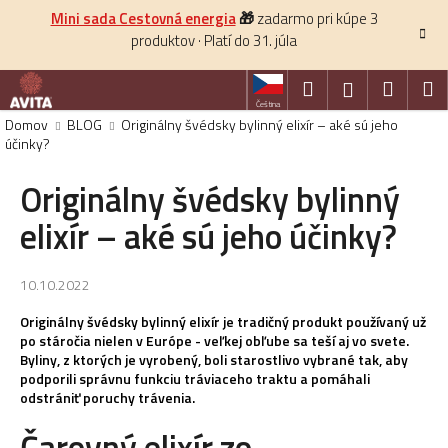
K
Prejsť
Mini sada Cestovná energia
🎁
zadarmo pri kúpe 3
na
o
produktov · Platí do 31. júla
obsah
Späť
š
í
Hľadať
Nákup
M
Prihlásenie
k
Čeština
košík
Domov
BLOG
Originálny švédsky bylinný elixír – aké sú jeho
účinky?
HĽADAŤ
Originálny švédsky bylinný
elixír – aké sú jeho účinky?
10.10.2022
Originálny švédsky bylinný elixír je tradičný produkt používaný už
po stáročia nielen v Európe - veľkej obľube sa teší aj vo svete.
Byliny, z ktorých je vyrobený, boli starostlivo vybrané tak, aby
podporili správnu funkciu tráviaceho traktu a pomáhali
odstrániť poruchy trávenia.
Čarovný elixír zo