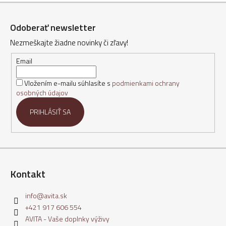
Z
á
Odoberať newsletter
p
Nezmeškajte žiadne novinky či zľavy!
ä
t
Email
i
Vložením e-mailu súhlasíte s
podmienkami ochrany
e
osobných údajov
PRIHLÁSIŤ SA
Kontakt
info
@
avita.sk
+421 917 606 554
AVITA - Vaše doplnky výživy