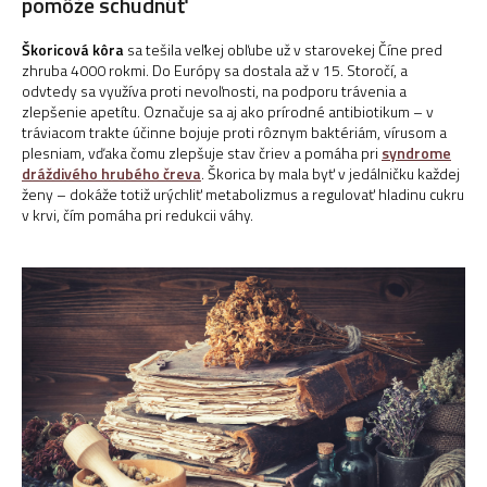
pomôže schudnúť
Škoricová kôra
sa tešila veľkej obľube už v starovekej Číne pred
zhruba 4000 rokmi. Do Európy sa dostala až v 15. Storočí, a
odvtedy sa využíva proti nevoľnosti, na podporu trávenia a
zlepšenie apetítu. Označuje sa aj ako prírodné antibiotikum – v
tráviacom trakte účinne bojuje proti rôznym baktériám, vírusom a
plesniam, vďaka čomu zlepšuje stav čriev a pomáha pri
syndrome
dráždivého hrubého čreva
. Škorica by mala byť v jedálničku každej
ženy – dokáže totiž urýchliť metabolizmus a regulovať hladinu cukru
v krvi, čím pomáha pri redukcii váhy.