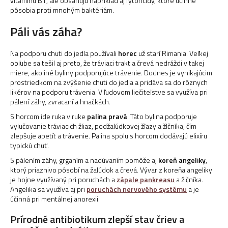
vitamínu B1, ale obsahujú napríklad aj fytoncidy, ktoré účinne
pôsobia proti mnohým baktériám.
Páli vás záha?
Na podporu chuti do jedla používali
horec
už starí Rimania. Veľkej
obľube sa tešil aj preto, že tráviaci trakt a črevá nedráždi v takej
miere, ako iné byliny podporujúce trávenie. Dodnes je vynikajúcim
prostriedkom na zvýšenie chuti do jedla a pridáva sa do rôznych
likérov na podporu trávenia. V ľudovom liečiteľstve sa využíva pri
pálení záhy, zvracaní a hnačkách.
S horcom ide ruka v ruke
palina pravá
. Táto bylina podporuje
vylučovanie tráviacich žliaz, podžalúdkovej žľazy a žlčníka, čím
zlepšuje apetít a trávenie. Palina spolu s horcom dodávajú elixíru
typickú chuť.
S pálením záhy, grganím a nadúvaním pomôže aj
koreň angeliky
,
ktorý priaznivo pôsobí na žalúdok a črevá. Vývar z koreňa angeliky
je hojne využívaný pri poruchách a
zápale pankreasu
a žlčníka.
Angelika sa využíva aj pri
poruchách nervového systému
a je
účinná pri mentálnej anorexii.
Prírodné antibiotikum zlepší stav čriev a