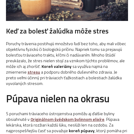
Keď za bolesť žalúdka môže stres
Poruchy trávenia postihujú množstvo ľudí bez toho, aby mali vôbec
objektívnu fyzickú či biologickú príčinu. Napriek tomu sa prejavujú
bolesťou tráviaceho traktu, kŕčmi či nadúvaním. Mnoho štúdií
preukázalo, že stres nielen stojí za vznikom týchto problémov, ale
môže ich aj zhoršiť.
Koreň valeriány
sa využíva najmä na
zmiernenie
stresu
a podporu dobrého duševného zdravia. Je
preto veľmi účinný pri tráviacich ťažkostiach a bolestiach žalúdka
vyvolaných stresom.
Púpava nielen na okrasu
S poruchami tráviaceho ústrojenstva pomôžu aj ďalšie byliny
obsiahnuté v
Originálnom švédskom bylinnom elixíre
. Púpava
lekárska, ktorá rozžiari každú lúku, neslúži len na ozdobu. Za
najprospešňejšiu časť sa považuje
koreň púpavy
, ktorý pomáha pri