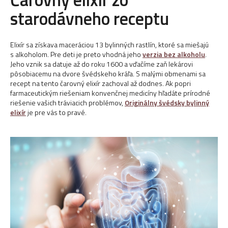
starodávneho receptu
Elixír sa získava maceráciou 13 bylinných rastlín, ktoré sa miešajú
s alkoholom. Pre deti je preto vhodná jeho
verzia bez alkoholu
.
Jeho vznik sa datuje až do roku 1600 a vďačíme zaň lekárovi
pôsobiacemu na dvore švédskeho kráľa. S malými obmenami sa
recept na tento čarovný elixír zachoval až dodnes. Ak popri
farmaceutickým riešeniam konvenčnej medicíny hľadáte prírodné
riešenie vašich tráviacich problémov,
Originálny švédsky bylinný
elixír
je pre vás to pravé.