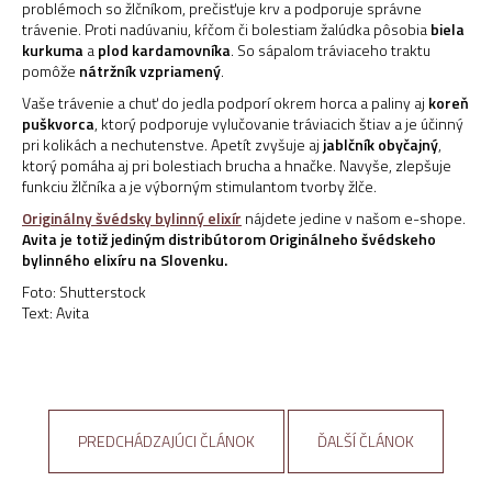
problémoch so žlčníkom, prečisťuje krv a podporuje správne
trávenie. Proti nadúvaniu, kŕčom či bolestiam žalúdka pôsobia
biela
kurkuma
a
plod kardamovníka
. So sápalom tráviaceho traktu
pomôže
nátržník vzpriamený
.
Vaše trávenie a chuť do jedla podporí okrem horca a paliny aj
koreň
puškvorca
, ktorý podporuje vylučovanie tráviacich štiav a je účinný
pri kolikách a nechutenstve. Apetít zvyšuje aj
jablčník obyčajný
,
ktorý pomáha aj pri bolestiach brucha a hnačke. Navyše, zlepšuje
funkciu žlčníka a je výborným stimulantom tvorby žlče.
Originálny švédsky bylinný elixír
nájdete jedine v našom e-shope.
Avita je totiž jediným distribútorom Originálneho švédskeho
bylinného elixíru na Slovenku.
Foto: Shutterstock
Text: Avita
PREDCHÁDZAJÚCI ČLÁNOK
ĎALŠÍ ČLÁNOK