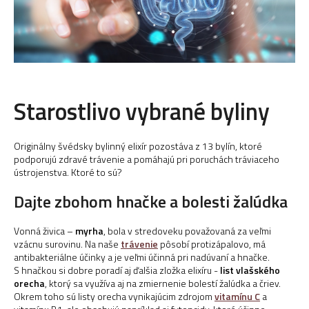
Starostlivo vybrané byliny
Originálny švédsky bylinný elixír pozostáva z 13 bylín, ktoré
podporujú zdravé trávenie a pomáhajú pri poruchách tráviaceho
ústrojenstva. Ktoré to sú?
Dajte zbohom hnačke a bolesti žalúdka
Vonná živica –
myrha
, bola v stredoveku považovaná za veľmi
vzácnu surovinu. Na naše
trávenie
pôsobí protizápalovo, má
antibakteriálne účinky a je veľmi účinná pri nadúvaní a hnačke.
S hnačkou si dobre poradí aj ďalšia zložka elixíru -
list vlašského
orecha
, ktorý sa využíva aj na zmiernenie bolestí žalúdka a čriev.
Okrem toho sú listy orecha vynikajúcim zdrojom
vitamínu C
a