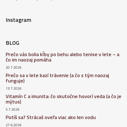
Instagram
BLOG
Prečo vás bolia kĺby po behu alebo tenise v lete – a
čo im naozaj pomáha
20.7.2026
Prečo sa v lete kazí trávenie (a čo s tým naozaj
funguje)
13.7.2026
Vitamín C a imunita: čo skutočne hovorí veda (a čo je
mýtus)
5.7.2026
Potíš sa? Strácaš oveľa viac ako len vodu
27.6.2026