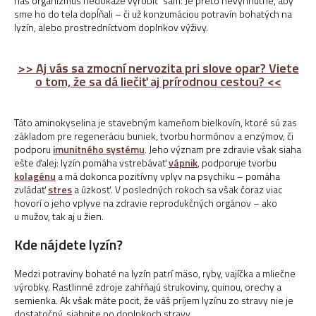
náš organizmus nedokáže vyrobiť sám. Je preto nevyhnutné, aby
sme ho do tela dopĺňali – či už konzumáciou potravín bohatých na
lyzín, alebo prostredníctvom doplnkov výživy.
>> Aj vás sa zmocní nervozita pri slove
opar? Viete
o tom, že sa dá liečiť aj prírodnou cestou? <<
Táto aminokyselina je stavebným kameňom bielkovín, ktoré sú zas
základom pre regeneráciu buniek, tvorbu hormónov a enzýmov, či
podporu
imunitného systému
. Jeho význam pre zdravie však siaha
ešte ďalej: lyzín pomáha vstrebávať
vápnik
, podporuje tvorbu
kolagénu
a má dokonca pozitívny vplyv na psychiku – pomáha
zvládať
stres
a úzkosť. V posledných rokoch sa však čoraz viac
hovorí o jeho vplyve na zdravie reprodukčných orgánov – ako
u mužov, tak aj u žien.
Kde nájdete lyzín?
Medzi potraviny bohaté na lyzín patrí mäso, ryby, vajíčka a mliečne
výrobky. Rastlinné zdroje zahŕňajú strukoviny, quinou, orechy a
semienka. Ak však máte pocit, že váš príjem lyzínu zo stravy nie je
dostatočný, siahnite po doplnkoch stravy.