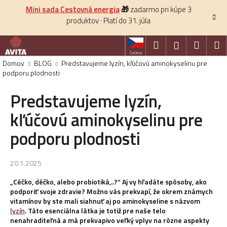
K
Prejsť
Mini sada Cestovná energia
🎁
zadarmo pri kúpe 3
na
o
produktov · Platí do 31. júla
obsah
Späť
š
í
Hľadať
Nákup
M
Prihlásenie
k
Čeština
košík
Domov
BLOG
Predstavujeme lyzín, kľúčovú aminokyselinu pre
podporu plodnosti
HĽADAŤ
Predstavujeme lyzín,
kľúčovú aminokyselinu pre
podporu plodnosti
20.1.2025
„Céčko, déčko, alebo probiotiká,..?“ Aj vy hľadáte spôsoby, ako
podporiť svoje zdravie? Možno vás prekvapí, že okrem známych
vitamínov by ste mali siahnuť aj po aminokyseline s názvom
lyzín
. Táto esenciálna látka je totiž pre naše telo
nenahraditeľná a má prekvapivo veľký vplyv na rôzne aspekty