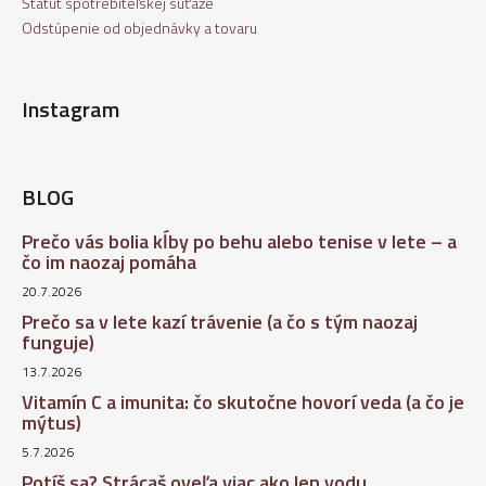
Štatút spotrebiteľskej súťaže
Odstúpenie od objednávky a tovaru
Instagram
BLOG
Prečo vás bolia kĺby po behu alebo tenise v lete – a
čo im naozaj pomáha
20.7.2026
Prečo sa v lete kazí trávenie (a čo s tým naozaj
funguje)
13.7.2026
Vitamín C a imunita: čo skutočne hovorí veda (a čo je
mýtus)
5.7.2026
Potíš sa? Strácaš oveľa viac ako len vodu