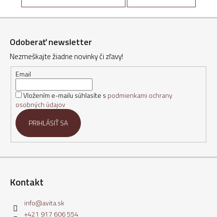
Z
á
Odoberať newsletter
p
Nezmeškajte žiadne novinky či zľavy!
ä
t
Email
i
Vložením e-mailu súhlasíte s
podmienkami ochrany
e
osobných údajov
PRIHLÁSIŤ SA
Kontakt
info
@
avita.sk
+421 917 606 554