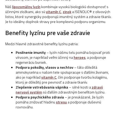
Náš
lipozomálny lyzín
kombinuje vysokú biologickú dostupnosť s
účinnými zložkami, ako sú
vitamín C
,
zinok
a ISENOLIC® z olivových
listov, ktoré synergicky podporujú imunitný systém a zdravie tkanív.
Je to ideálny doplnok stravy pre komplexnú podporu organizmu.
Benefity lyzínu pre vaše zdravie
Medzi hlavné zdravotné benefity lyzínu patria:
Posilnenie imunity
– lyzín nášmu telu pomáha bojovať proti
vírusom, je napríklad veľmi účinný na
herpes
, a podporuje
regeneráciu buniek.
Podpora pokožky, vlasov a nechtov
– táto dôležitá
aminokyselina v našom tele spolupracuje s ďalšími živinami,
ako je napríklad
vitamín C
, čím podporuje tvorbu kolagénu,
ktorý je dôležitý pre pevnosť a zdravie tkanív.
Zlepšenie vstrebávania vápnika
– silné kosti a
zdravý
nervový systém
sú ďalším zdravotným benefitom lyzínu.
Podpora psychického zdravia
– je preukázané, že lyzín
pomáha znižovať hladinu
stresu
a podporuje duševnú
rovnováhu.