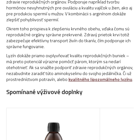
zdravie reprodukčných orgánov. Podporuje napríklad tvorbu
hormónov nevyhnutných pre ovuláciu a kvalitu vajíčok u žien, ako aj
pre produkciu spermií u mužov. V kombinácii s arginínom dokáže
zlepšiť pohyblivosť spermií.
Okrem toho prispieva k zlepšeniu krvného obehu, vďaka čomu sú
reprodukčné orgány správne prekrvené. Zdravý prietok krvi totiž
zabezpečuje efektívny transport živín do tkanív, čím podporuje ich
správne fungovanie.
Lyzín dokáže priamo ovplyvňovať kvalitu reprodukčných buniek –
má preto potenciál výrazne pomôcť párom, ktorým sa nedarí
otehotnieť. Ak sa snažíte podporiť zdravie reprodukčných orgánov,
nezabudnite zaradiť túto aminokyselinu do svojho jedálnička. Či už
prostredníctvom potravín, alebo
kvalitného lipozomálneho lyzínu
.
Spomínané výživové doplnky