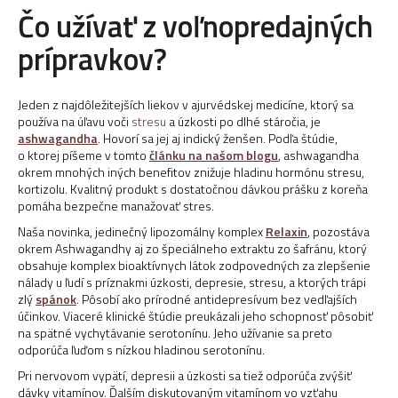
Čo užívať z voľnopredajných
prípravkov?
Jeden z najdôležitejších liekov v ajurvédskej medicíne, ktorý sa
používa na úľavu voči
stresu
a úzkosti po dlhé stáročia, je
ashwagandha
. Hovorí sa jej aj indický ženšen. Podľa štúdie,
o ktorej píšeme v tomto
článku na našom blogu
, ashwagandha
okrem mnohých iných benefitov znižuje hladinu hormónu stresu,
kortizolu. Kvalitný produkt s dostatočnou dávkou prášku z koreňa
pomáha bezpečne manažovať stres.
Naša novinka, jedinečný lipozomálny komplex
Relaxin
, pozostáva
okrem Ashwagandhy aj zo špeciálneho extraktu zo šafránu, ktorý
obsahuje komplex bioaktívnych látok zodpovedných za zlepšenie
nálady u ľudí s príznakmi úzkosti, depresie, stresu, a ktorých trápi
zlý
spánok
. Pôsobí ako prírodné antidepresívum bez vedľajších
účinkov. Viaceré klinické štúdie preukázali jeho schopnosť pôsobiť
na spätné vychytávanie serotonínu. Jeho užívanie sa preto
odporúča ľuďom s nízkou hladinou serotonínu.
Pri nervovom vypätí, depresii a úzkosti sa tiež odporúča zvýšiť
dávky vitamínov. Ďalším diskutovaným vitamínom vo vzťahu