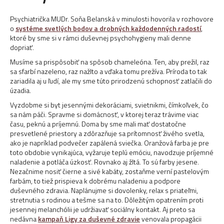
Psychiatrička MUDr. Soňa Belanská v minulosti hovorila v rozhovore
o
systéme svetlých bodov a drobných každodenných radostí
,
ktoré by sme si v rámci duševnej psychohygieny mali denne
dopriať.
Musíme sa prispôsobiť na spôsob chameleóna. Ten, aby prežil, raz
sa sfarbí nazeleno, raz nažlto a vďaka tomu prežíva. Príroda to tak
zariadila aj u ľudí, ale my sme túto prirodzenú schopnosť zatlačili do
úzadia.
Vyzdobme si byt jesennými dekoráciami, svietnikmi, čímkoľvek, čo
sa nám páči. Spravme si domácnosť, v ktorej teraz trávime viac
času, peknú a príjemnú. Doma by sme mali mať dostatočne
presvetlené priestory a zdôrazňuje sa prítomnosť živého svetla,
ako je napríklad podvečer zapálená sviečka. Oranžová farba je pre
toto obdobie vynikajúca, vyžaruje teplú emóciu, navodzuje príjemné
naladenie a potláča úzkosť. Rovnako aj žltá. To sú farby jesene.
Nezačnime nosiť čierne a sivé kabáty, zostaňme verní pastelovým
farbám, to tiež prispieva k dobrému naladeniu a podpore
duševného zdravia. Naplánujme si dovolenky, relax s priateľmi,
stretnutia s rodinou a tešme sa na to. Dôležitým opatrením proti
jesennej melanchólii je udržiavať sociálny kontakt. Aj preto sa
nedávna
kampaň Ligy za duševné zdravie
venovala propagácii