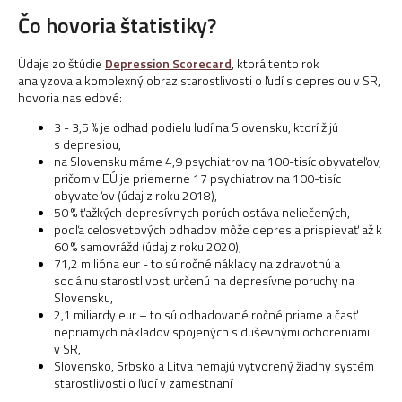
Čo hovoria štatistiky?
Údaje zo štúdie
Depression Scorecard
, ktorá tento rok
analyzovala komplexný obraz starostlivosti o ľudí s depresiou v SR,
hovoria nasledové:
3 - 3,5 % je odhad podielu ľudí na Slovensku, ktorí žijú
s depresiou,
na Slovensku máme 4,9 psychiatrov na 100-tisíc obyvateľov,
pričom v EÚ je priemerne 17 psychiatrov na 100-tisíc
obyvateľov (údaj z roku 2018),
50 % ťažkých depresívnych porúch ostáva neliečených,
podľa celosvetových odhadov môže depresia prispievať až k
60 % samovrážd (údaj z roku 2020),
71,2 milióna eur - to sú ročné náklady na zdravotnú a
sociálnu starostlivosť určenú na depresívne poruchy na
Slovensku,
2,1 miliardy eur – to sú odhadované ročné priame a časť
nepriamych nákladov spojených s duševnými ochoreniami
v SR,
Slovensko, Srbsko a Litva nemajú vytvorený žiadny systém
starostlivosti o ľudí v zamestnaní