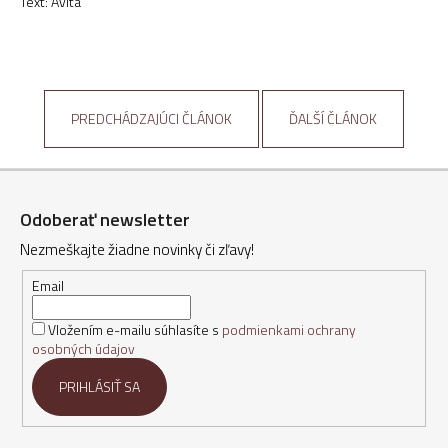
Text: Avita
PREDCHÁDZAJÚCI ČLÁNOK
ĎALŠÍ ČLÁNOK
Z
á
Odoberať newsletter
p
Nezmeškajte žiadne novinky či zľavy!
ä
t
Email
i
Vložením e-mailu súhlasíte s
podmienkami ochrany
e
osobných údajov
PRIHLÁSIŤ SA