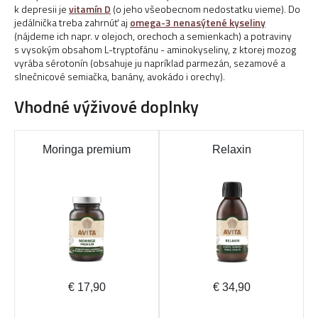
k depresii je
vitamín D
(o jeho všeobecnom nedostatku vieme). Do
jedálnička treba zahrnúť aj
omega-3 nenasýtené kyseliny
(nájdeme ich napr. v olejoch, orechoch a semienkach) a potraviny
s vysokým obsahom L-tryptofánu - aminokyseliny, z ktorej mozog
vyrába sérotonín (obsahuje ju napríklad parmezán, sezamové a
slnečnicové semiačka, banány, avokádo i orechy).
Vhodné výživové doplnky