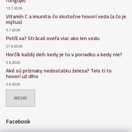
funguje)
13.7.2026
Vitamín C a imunita: čo skutočne hovorí veda (a čo je
mýtus)
5.7.2026
Potíš sa? Strácaš oveľa viac ako len vodu
27.6.2026
Horčík každý deň: kedy je to v poriadku a kedy nie?
5.6.2026
Aké sú príznaky nedostatku železa? Telo ti to
hovorí už dlho
5.6.2026
ARCHÍV
Facebook