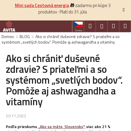
K
Prejsť
Mini sada Cestovná energia
🎁
zadarmo pri kúpe 3
na
o
produktov · Platí do 31. júla
obsah
Späť
š
í
Hľadať
Nákup
M
Prihlásenie
k
Čeština
košík
Domov
BLOG
Ako si chrániť duševné zdravie? S priateľmi a so
systémom „svetlých bodov“. Pomôže aj ashwagandha a vitamíny
HĽADAŤ
Ako si chrániť duševné
zdravie? S priateľmi a so
systémom „svetlých bodov“.
Pomôže aj ashwagandha a
vitamíny
20.11.2022
Podľa prieskumu ,,
Ako sa máte, Slovensko
“, viac ako 21 %