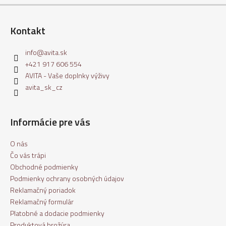
Kontakt
info
@
avita.sk
+421 917 606 554
AVITA - Vaše doplnky výživy
avita_sk_cz
Informácie pre vás
O nás
Čo vás trápi
Obchodné podmienky
Podmienky ochrany osobných údajov
Reklamačný poriadok
Reklamačný formulár
Platobné a dodacie podmienky
Produktová brožúra