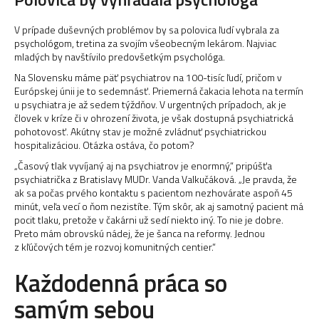
V prípade duševných problémov by sa polovica ľudí vybrala za
psychológom, tretina za svojím všeobecným lekárom. Najviac
mladých by navštívilo predovšetkým psychológa.
Na Slovensku máme päť psychiatrov na 100-tisíc ľudí, pričom v
Európskej únii je to sedemnásť. Priemerná čakacia lehota na termín
u psychiatra je až sedem týždňov. V urgentných prípadoch, ak je
človek v kríze či v ohrození života, je však dostupná psychiatrická
pohotovosť. Akútny stav je možné zvládnuť psychiatrickou
hospitalizáciou. Otázka ostáva, čo potom?
„Časový tlak vyvíjaný aj na psychiatrov je enormný,“ pripúšťa
psychiatrička z Bratislavy MUDr. Vanda Valkučáková. „Je pravda, že
ak sa počas prvého kontaktu s pacientom nezhovárate aspoň 45
minút, veľa vecí o ňom nezistíte. Tým skôr, ak aj samotný pacient má
pocit tlaku, pretože v čakárni už sedí niekto iný. To nie je dobre.
Preto mám obrovskú nádej, že je šanca na reformy. Jednou
z kľúčových tém je rozvoj komunitných centier.“
Každodenná práca so
samým sebou