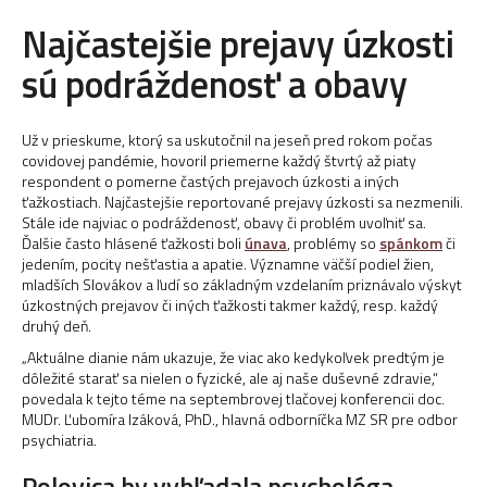
Najčastejšie prejavy úzkosti
sú podráždenosť a obavy
Už v prieskume, ktorý sa uskutočnil na jeseň pred rokom počas
covidovej pandémie, hovoril priemerne každý štvrtý až piaty
respondent o pomerne častých prejavoch úzkosti a iných
ťažkostiach. Najčastejšie reportované prejavy úzkosti sa nezmenili.
Stále ide najviac o podráždenosť, obavy či problém uvoľniť sa.
Ďalšie často hlásené ťažkosti boli
únava
, problémy so
spánkom
či
jedením, pocity nešťastia a apatie. Významne väčší podiel žien,
mladších Slovákov a ľudí so základným vzdelaním priznávalo výskyt
úzkostných prejavov či iných ťažkosti takmer každý, resp. každý
druhý deň.
„Aktuálne dianie nám ukazuje, že viac ako kedykoľvek predtým je
dôležité starať sa nielen o fyzické, ale aj naše duševné zdravie,“
povedala k tejto téme na septembrovej tlačovej konferencii doc.
MUDr. Ľubomíra Izáková, PhD., hlavná odborníčka MZ SR pre odbor
psychiatria.
Polovica by vyhľadala psychológa