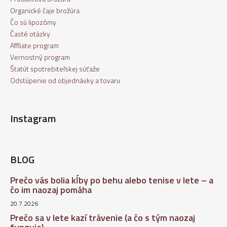
Organické čaje brožúra
Čo sú lipozómy
Časté otázky
Affliate program
Vernostný program
Štatút spotrebiteľskej súťaže
Odstúpenie od objednávky a tovaru
Instagram
BLOG
Prečo vás bolia kĺby po behu alebo tenise v lete – a
čo im naozaj pomáha
20.7.2026
Prečo sa v lete kazí trávenie (a čo s tým naozaj