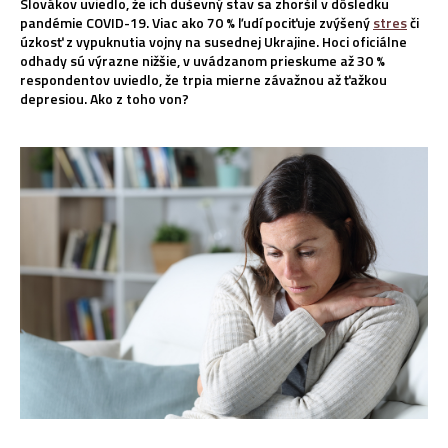
Slovákov uviedlo, že ich duševný stav sa zhoršil v dôsledku
pandémie COVID-19. Viac ako 70 % ľudí pociťuje zvýšený
stres
či
úzkosť z vypuknutia vojny na susednej Ukrajine. Hoci oficiálne
odhady sú výrazne nižšie, v uvádzanom prieskume až 30 %
respondentov uviedlo, že trpia mierne závažnou až ťažkou
depresiou. Ako z toho von?