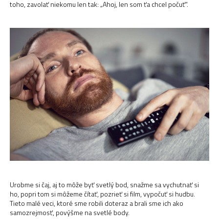
toho, zavolať niekomu len tak: „Ahoj, len som ťa chcel počuť“.
Urobme si čaj, aj to môže byť svetlý bod, snažme sa vychutnať si
ho, popri tom si môžeme čítať, pozrieť si film, vypočuť si hudbu.
Tieto malé veci, ktoré sme robili doteraz a brali sme ich ako
samozrejmosť, povýšme na svetlé body.