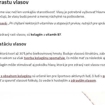
rastu vlasov
eme viac než len vonkajšiu starostlivosť. Vlasy je potrebné vyživovať hlavne
pečujú, že vlasy budú pevné a menej náchylné na poškodenie.
bavá:
„
Pri chýbaní niektorých vitamínov a stopových prvkov, nutných pre spr
zdravý rast vlasov, sú
kolagén
a
vitamín B7
.
atáciu vlasov
ktorá tvorí až 30 % jeho bielkovinovej hmoty. Buduje vlasovú štruktúru, zab
cim vekom sa však
tvorba kolagénu spomaľuje
, čo môže mať za následok aj
agén môže stimulovať aj pokožku hlavy, ktorá je pre zdravý rast vlasov ro
y s obsahom kolagénu
sú určené len pre športovo aktívnych ľudí, či ľudí s
p
a spevniť vlasové folikuly, čo vedie k hustejším a
zdravším vlasom
.