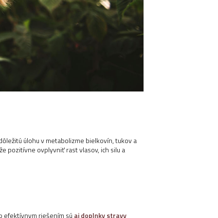
 dôležitú úlohu v metabolizme bielkovín, tukov a
 pozitívne ovplyvniť rast vlasov, ich silu a
no efektívnym riešením sú
aj doplnky stravy