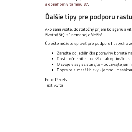
s obsahom vitamínu B7
.
Ďalšie tipy pre podporu rast
Ako sami vidíte, dostatočný príjem kolagénu a vi
životný štýl sú nemenej dôležité.
Čo ešte môžete spraviť pre podporu hustých a z
Zaraďte do jedálnička potraviny bohaté na
Dostatočne pite – udržíte tak optimálnu v
O svoje vlasy sa starajte - používajte j
Doprajte si masáž hlavy - jemnou masážou
Foto: Pexels
Text: Avita