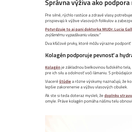
Správna výživa ako podpora 
Pre silné, rýchlo rastúce a zdravé vlasy potrebuj
prispievajú k výžive vlasových folikulov a zabez
Potvrdzuje to aj pani doktorka MUDr. Lucia Gal
zvýšenému vypadávaniu vlasov.“
Dva kľúčové prvky, ktoré môžu výrazne podporiť 
Kolagén podporuje pevnosť a hydr
Kolagén
je základnou bielkovinou ľudského tela, 
pre ich silu a odolnosť voči lámaniu. S pribúdajú
Viaceré
štúdie
a rôzne výskumy naznačujú, že kol
lepšie zakorenenie a výživu vlasových cibuliek.
Ak ste si teda doteraz mysleli, že
doplnky strav
omyle. Práve kolagén pomáha nášmu telu obnoviť 