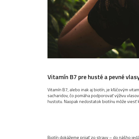
Vitamín B7 pre husté a pevné vlas
Vitamín B7, alebo inak aj biotín, je kľúčovým vit
sacharidov, čo pomáha podporovať výživu vlasový
hustotu. Naopak nedostatok biotínu môže viesť 
Biotín dokážeme prijať zo stravy – do nášho jedá