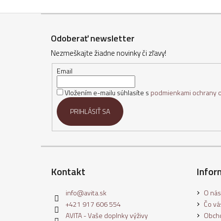
Z
á
Odoberať newsletter
p
Nezmeškajte žiadne novinky či zľavy!
ä
t
Email
i
Vložením e-mailu súhlasíte s
podmienkami ochrany 
e
PRIHLÁSIŤ SA
Kontakt
Infor
info
@
avita.sk
O nás
+421 917 606 554
Čo vás
AVITA - Vaše doplnky výživy
Obch