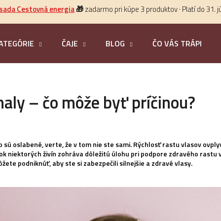
 sada Cestovná energia
🎁
zadarmo pri kúpe 3 produktov · Platí do 31. j
ATEGÓRIE
ČAJE
BLOG
ČO VÁS TRÁPI?
HĽADAŤ
aly – čo môže byť príčinou?
 sú oslabené, verte, že v tom nie ste sami. Rýchlosť rastu vlasov ovpl
tok niektorých živín zohráva dôležitú úlohu pri podpore zdravého rastu
ete podniknúť, aby ste si zabezpečili silnejšie a zdravé vlasy.