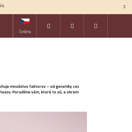
úla
Hľadať
Prihlásenie
Nákupný
KONTAKTY
ZNAČKY
Čeština
košík
yvňuje množstvo faktorov – od genetiky cez
 vlasov. Poradíme vám, ktoré to sú, a okrem