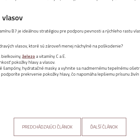
u vlasov
tamínu B7 je ideálnou stratégiou pre podporu pevnosti a rýchleho rastu vlas
dravých vlasov, ktoré sú zároveň menej náchylné na poškodenie?
 bielkoviny,
železo
a vitamíny C a E.
lhkosť pokožky hlavy a vlasov.
emné šampóny, hydratačné masky a vyhnite sa nadmernému tepelnému ošetr
 podporíte prekrvenie pokožky hlavy, čo napomáha lepšiemu prísunu živín
PREDCHÁDZAJÚCI ČLÁNOK
ĎALŠÍ ČLÁNOK