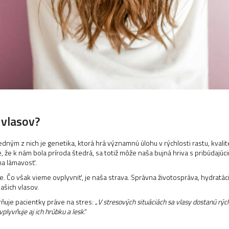
 vlasov?
edným z nich je genetika, ktorá hrá významnú úlohu v rýchlosti rastu, kval
, že k nám bola príroda štedrá, sa totiž môže naša bujná hriva s pribúdaj
na lámavosť.
e. Čo však vieme ovplyvniť, je naša strava. Správna životospráva, hydratá
ašich vlasov.
uje pacientky práve na stres: „
V stresových situáciách sa vlasy dostanú rých
plyvňuje aj ich hrúbku a lesk
.“