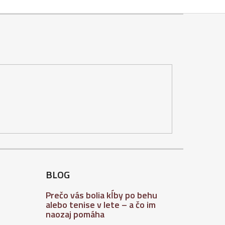
BLOG
Prečo vás bolia kĺby po behu
alebo tenise v lete – a čo im
naozaj pomáha