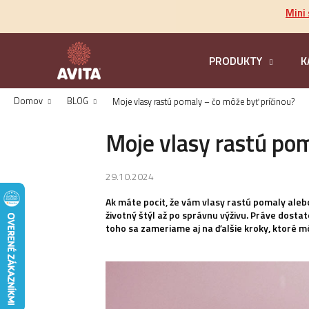
K
Prejsť
Mini
na
o
obsah
Späť
š
do
í
PRODUKTY
K
k
obchodu
Domov
BLOG
Moje vlasy rastú pomaly – čo môže byť príčinou?
Moje vlasy rastú pom
29.10.2024
Ak máte pocit, že vám vlasy rastú pomaly alebo
životný štýl až po správnu výživu. Práve dosta
toho sa zameriame aj na ďalšie kroky, ktoré môž