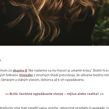
y
amínom zo
skupiny B
. Nie nadarmo sa mu hovorí aj „vitamín krásy“. Biotín hrá
ch folikulov.
Výsledky
z mnohých štúdií potvrdzujú, že užívanie biotínu môže
k lámavým a slabým vlasom, dokonca až k ich vypadávaniu.
>> BLOG: Sezónne vypadávanie vlasov – mýtus alebo realita? <<
lnička by sme mali zaradiť vajcia, orechy, celozrnné produkty či avokádo, 