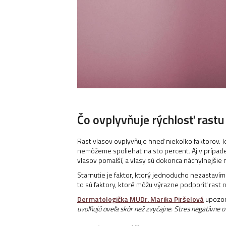
Čo ovplyvňuje rýchlosť rastu
Rast vlasov ovplyvňuje hneď niekoľko faktorov. J
nemôžeme spoliehať na sto percent. Aj v prípade
vlasov pomalší, a vlasy sú dokonca náchylnejšie 
Starnutie je faktor, ktorý jednoducho nezastavím
to sú faktory, ktoré môžu výrazne podporiť rast n
Dermatologička MUDr. Marika Piršelová
upozorň
uvoľňujú oveľa skôr než zvyčajne. Stres negatívne ov