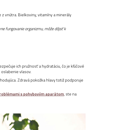
 z vnútra. Bielkoviny, vitamíny a minerály
ávne fungovanie organizmu, môže dôjsť k
ezpečuje ich pružnosť a hydratáciu, čo je kľúčové
 oslabenie vlasov.
zhodujúca. Zdravá pokožka hlavy totiž podporuje
roblémami s pohybovým aparátom
, ste na