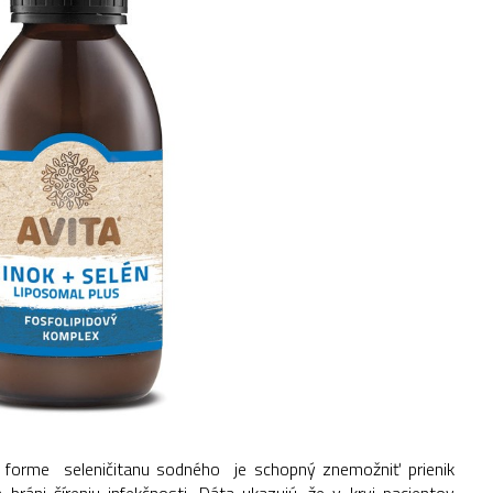
 forme seleničitanu sodného je schopný znemožniť prienik
ráni šíreniu infekčnosti. Dáta ukazujú, že v krvi pacientov