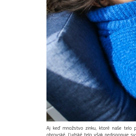
Aj keď množstvo zinku, ktoré naše telo p
obrovské. Ľudské telo však nedisponuje sy