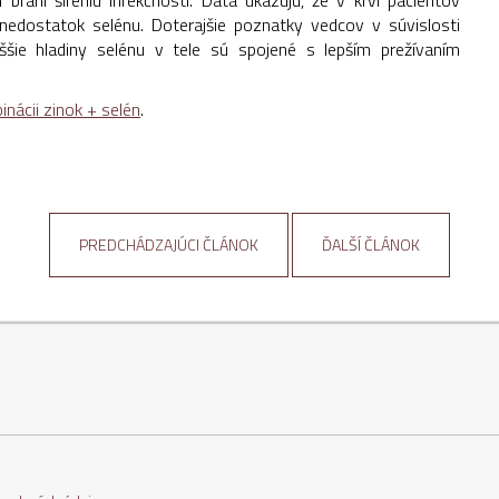
edostatok selénu. Doterajšie poznatky vedcov v súvislosti
šie hladiny selénu v tele sú spojené s lepším prežívaním
nácii zinok + selén
.
PREDCHÁDZAJÚCI ČLÁNOK
ĎALŠÍ ČLÁNOK