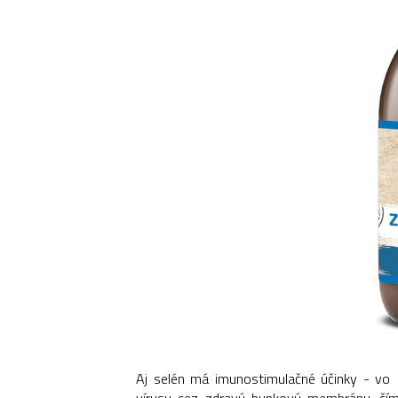
Aj selén má imunostimulačné účinky - vo
vírusu cez zdravú bunkovú membránu, čím b