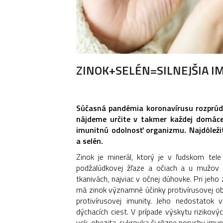
ZINOK+SELÉN=SILNEJŠIA I
Súčasná pandémia koronavírusu rozprúdi
nájdeme určite v takmer každej domácej
imunitnú odolnosť organizmu. Najdôlež
a selén.
Zinok je minerál, ktorý je v ľudskom tele
podžalúdkovej žľaze a očiach a u mužov 
tkanivách, najviac v očnej dúhovke. Pri jeh
má zinok významné účinky protivírusovej o
protivírusovej imunity. Jeho nedostatok 
dýchacích ciest. V prípade výskytu rizikov
vek, obezita, cukrovka či rôzne poruchy im