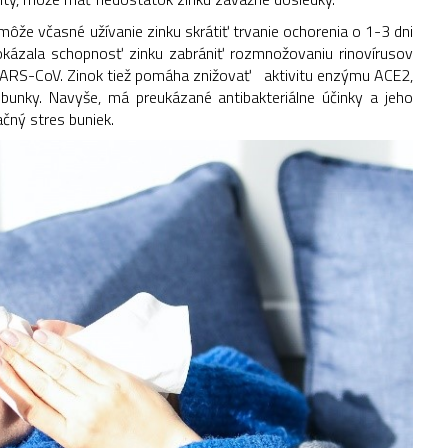
môže včasné užívanie zinku skrátiť trvanie ochorenia o 1-3 dni
 dokázala schopnosť zinku zabrániť rozmnožovaniu rinovírusov
 SARS-CoV. Zinok tiež pomáha znižovať aktivitu enzýmu ACE2,
bunky. Navyše, má preukázané antibakteriálne účinky a jeho
čný stres buniek.