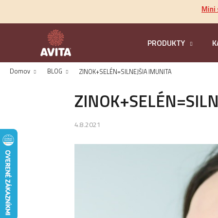
K
Prejsť
Mini
na
o
obsah
Späť
š
do
í
PRODUKTY
K
k
obchodu
Domov
BLOG
ZINOK+SELÉN=SILNEJŠIA IMUNITA
ZINOK+SELÉN=SILN
4.8.2021