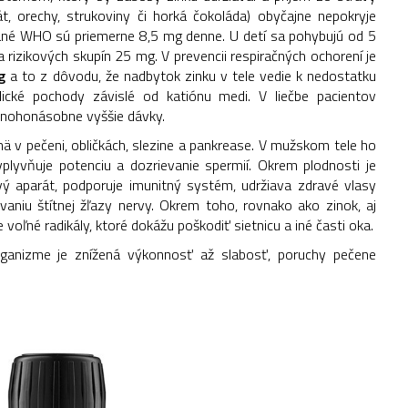
t, orechy, strukoviny či horká čokoláda) obyčajne nepokryje
ané WHO sú priemerne 8,5 mg denne. U detí sa pohybujú od 5
rizikových skupín 25 mg. V prevencii respiračných ochorení je
g
a to z dôvodu, že nadbytok zinku v tele vedie k nedostatku
cké pochody závislé od katiónu medi. V liečbe pacientov
mnohonásobne vyššie dávky.
ä v pečeni, obličkách, slezine a pankrease. V mužskom tele ho
lyvňuje potenciu a dozrievanie spermií. Okrem plodnosti je
ý aparát, podporuje imunitný systém, udržiava zdravé vlasy
aniu štítnej žľazy nervy. Okrem toho, rovnako ako zinok, aj
je voľné radikály, ktoré dokážu poškodiť sietnicu a iné časti oka.
ganizme je znížená výkonnosť až slabosť, poruchy pečene