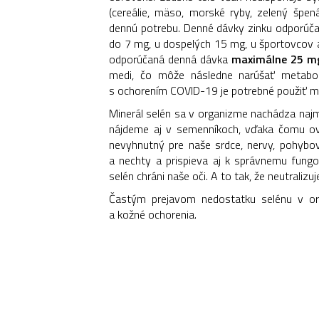
(cereálie, mäso, morské ryby, zelený špená
dennú potrebu. Denné dávky zinku odporúč
do 7 mg, u dospelých 15 mg, u športovcov a 
odporúčaná denná dávka
maximálne 25 m
medi, čo môže následne narúšať metaboli
s ochorením COVID-19 je potrebné použiť 
Minerál selén sa v organizme nachádza najm
nájdeme aj v semenníkoch, vďaka čomu ovp
nevyhnutný pre naše srdce, nervy, pohybov
a nechty a prispieva aj k správnemu fungov
selén chráni naše oči. A to tak, že neutralizu
Častým prejavom nedostatku selénu v or
a kožné ochorenia.