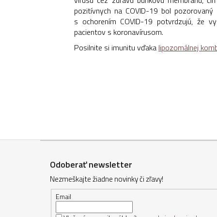
pozitívnych na COVID-19 bol pozorovaný n
s ochorením COVID-19 potvrdzujú, že vyš
pacientov s koronavírusom.
Posilnite si imunitu vďaka
lipozomálnej kombi
Z
á
Odoberať newsletter
p
Nezmeškajte žiadne novinky či zľavy!
ä
t
Email
i