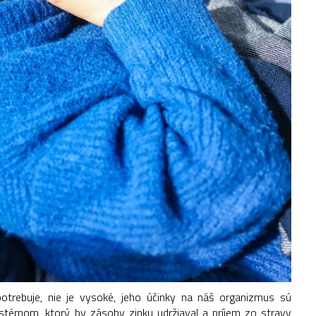
otrebuje, nie je vysoké, jeho účinky na náš organizmus sú
stémom, ktorý by zásoby zinku udržiaval a príjem zo stravy