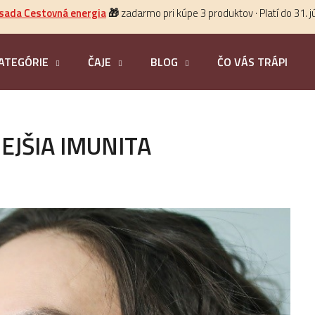
 sada Cestovná energia
🎁
zadarmo pri kúpe 3 produktov · Platí do 31. j
ATEGÓRIE
ČAJE
BLOG
ČO VÁS TRÁPI?
HĽADAŤ
EJŠIA IMUNITA