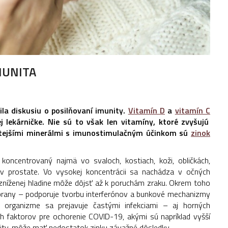
MUNITA
la diskusiu o posilňovaní imunity.
Vitamín D
a
vitamín C
 lekárničke. Nie sú to však len vitamíny, ktoré zvyšujú
itejšími minerálmi s imunostimulačným účinkom sú
zinok
 koncentrovaný najmä vo svaloch, kostiach, koži, obličkách,
v prostate. Vo vysokej koncentrácii sa nachádza v očných
o zníženej hladine môže dôjsť až k poruchám zraku. Okrem toho
brany – podporuje tvorbu interferónov a bunkové mechanizmy
v organizme sa prejavuje častými infekciami – aj horných
ých faktorov pre ochorenie COVID-19, akými sú napríklad vyšší
unity, môže mať nedostatok zinku závažné dôsledky.