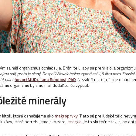
rým sa náš organizmus ochladzuje. Bráni telu, aby sa prehrialo, a organizmu
jmä soli, preto je slaný. Dospelý človek bežne vypotí asi 1,5 litra potu. Ľudsk
t viac,“
hovorí MUDr. Jana Bendová, PhD
.
Nezáleží na tom, či ide o nadme
Nášmu organizmu by sme mali dodať to, čo vypotil.
ležité minerály
h látok, ktoré označujeme ako
makroprvky
. Tieto sú pre ľudské telo nevyh
lukózy, ktoré potrebujeme ako zdroj
energie
. Je to skutočne tak, aj po d