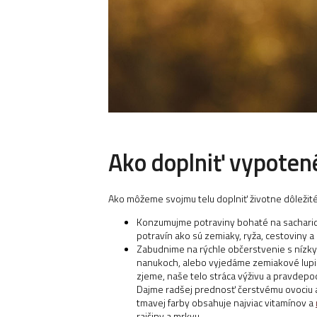
Ako doplniť vypoten
Ako môžeme svojmu telu doplniť životne dôležité 
Konzumujme potraviny bohaté na sacharid
potravín ako sú zemiaky, ryža, cestoviny a
Zabudnime na rýchle občerstvenie s nízky
nanukoch, alebo vyjedáme zemiakové lupienk
zjeme, naše telo stráca výživu a pravdep
Dajme radšej prednosť čerstvému ovociu a z
tmavej farby obsahuje najviac vitamínov a
rajčiny a mrkvu.