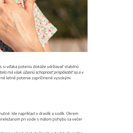
s si vďaka poteniu dokáže udržiavať stabilnú
é telo má však úžasnú schopnosť prispôsobiť sa a v
rné letné potenie zapríčinené vysokými
nutné. Ide napríklad o draslík a sodík. Okrem
ni preležanom pri vode s málom pohybu sa večer