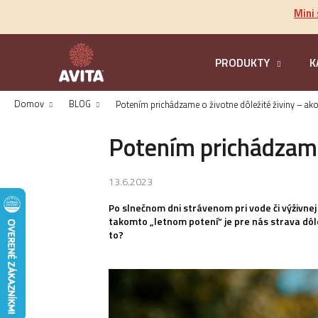
K
Prejsť
Mini
na
o
obsah
Späť
š
do
í
PRODUKTY
K
k
obchodu
Domov
BLOG
Potením prichádzame o životne dôležité živiny – ako 
Potením prichádzame 
13.6.2023
Po slnečnom dni strávenom pri vode či výživnej
takomto „letnom potení“ je pre nás strava dôlež
to?