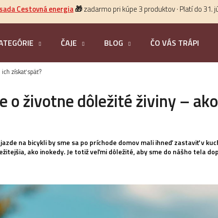
 sada Cestovná energia
🎁
zadarmo pri kúpe 3 produktov · Platí do 31. j
ATEGÓRIE
ČAJE
BLOG
ČO VÁS TRÁPI?
HĽADAŤ
ich získať späť?
o životne dôležité živiny – ako
 jazde na bicykli by sme sa po príchode domov mali ihneď zastaviť v ku
itejšia, ako inokedy. Je totiž veľmi dôležité, aby sme do nášho tela dop