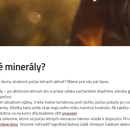
é minerály?
živiny stratené počas letných aktivít? Máme pre vás pár tipov:
y – po aktívnom letnom dni si práve vďaka sacharidom doplníme zásoby g
 pečivo.
m obsahom výživy. V lete máme tendenciu jesť rýchlo, počas pobytu pri v
y. Všetky tieto jedlá však majú veľmi nízku nutričnú hodnotu. Ak takéto r
odobne sa na konci dňa budeme cítiť
unavení
.
elenine, ktoré sú počas letných mesiacov takmer všade k dispozícii. Pri ic
minerálov
. Skúsme nahradiť napríklad ľadový šalát rímskym šalátom alebo