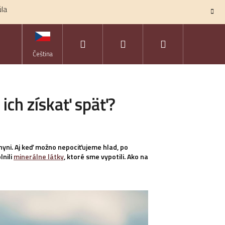
úla
Hľadať
Prihlásenie
Nákupný
KONTAKTY
ZNAČKY
Čeština
košík
 ich získať späť?
chyni. Aj keď možno nepociťujeme hlad, po
lnili
minerálne látky
, ktoré sme vypotili. Ako na