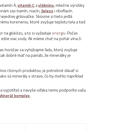
vitamín A,
vitamín C
a
vlákninu
, mliečne výrobky
ninám zas tiamín, niacín,
železo
i riboflavín.
ejednej grilovačke. Skúsme si tieto jedlá
nému koreneniu, ktoré zvyšuje teplotu tela a tiež
r na glukózu, a to si vyžaduje
energiu
. Počas
e ešte viac vody. Ak máme chuť na pohár vína či
očas horúčav sa vyhýbajme ľadu, ktorý zvyšuje
šak dobré mať na pamäti, že minerálky je
tvo rôznych produktov, je potrebné dávať si
 ako sú minerály v strave, čo by mohlo napríklad
leta vypotíte) a navyše vďaka nemu podporíte vašu
Minerál komplex
.