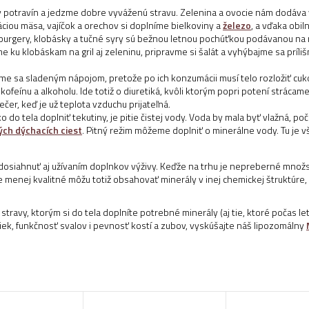
ny potravín a jedzme dobre vyváženú stravu. Zelenina a ovocie nám dodáva 
máciou mäsa, vajíčok a orechov si doplníme bielkoviny a
železo
, a vďaka obil
burgery, klobásky a tučné syry sú bežnou letnou pochúťkou podávanou na n
u klobáskam na gril aj zeleninu, pripravme si šalát a vyhýbajme sa príliš
me sa sladeným nápojom, pretože po ich konzumácii musí telo rozložiť cuko
kofeínu a alkoholu. Ide totiž o diuretiká, kvôli ktorým popri potení strácam
čer, keď je už teplota vzduchu prijateľná.
do tela doplniť tekutiny, je pitie čistej vody. Voda by mala byť vlažná, p
ých dýchacích ciest
. Pitný režim môžeme doplniť o minerálne vody. Tu je v
dosiahnuť aj užívaním doplnkov výživy. Keďže na trhu je nepreberné množs
ie menej kvalitné môžu totiž obsahovať minerály v inej chemickej štruktúre,
stravy, ktorým si do tela doplníte potrebné minerály (aj tie, ktoré počas 
ek, funkčnosť svalov i pevnosť kostí a zubov, vyskúšajte náš lipozomálny